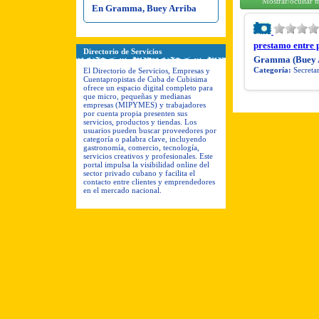
Mostrar/ocultar 
En Gramma, Buey Arriba
prestamo entre 
Directorio de Servicios
Gramma (Buey 
Categoría:
Secretar
El Directorio de Servicios, Empresas y
Cuentapropistas de Cuba de Cubisima
ofrece un espacio digital completo para
que micro, pequeñas y medianas
empresas (MIPYMES) y trabajadores
por cuenta propia presenten sus
servicios, productos y tiendas. Los
usuarios pueden buscar proveedores por
categoría o palabra clave, incluyendo
gastronomía, comercio, tecnología,
servicios creativos y profesionales. Este
portal impulsa la visibilidad online del
sector privado cubano y facilita el
contacto entre clientes y emprendedores
en el mercado nacional.