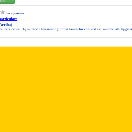
mapa
Sin opiniones
particulars
Arriba)
ía, Servicio de, Digitalización (escaneado y otros)
Contactar con:
erika
erikakornelia001@gmai