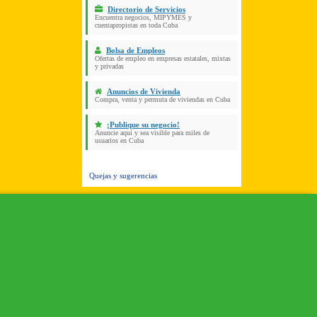
Directorio de Servicios
Encuentra negocios, MIPYMES y
cuentapropistas en toda Cuba
Bolsa de Empleos
Ofertas de empleo en empresas estatales, mixtas
y privadas
Anuncios de Vivienda
Compra, venta y permuta de viviendas en Cuba
¡Publique su negocio!
Anuncie aquí y sea visible para miles de
usuarios en Cuba
Quejas y sugerencias