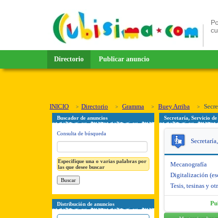
Po
c
Directorio
Publicar anuncio
INICIO
Directorio
Gramma
Buey Arriba
Secre
Buscador de anuncios
Secretaría, Servicio 
Consulta de búsqueda
Secretaría
Especifique una o varias palabras por
Mecanografía
las que desee buscar
Digitalización (es
Tesis, tesinas y o
Pu
Distribución de anuncios