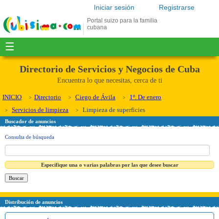
Iniciar sesión
Registrarse
Portal suizo para la familia
cubana
☰
Directorio de Servicios y Negocios de Cuba
Encuentra lo que necesitas, cerca de ti
INICIO
Directorio
Ciego de Ávila
1º. De enero
Servicios de limpieza
Limpieza de superficies
Buscador de anuncios
Consulta de búsqueda
Especifique una o varias palabras por las que desee buscar
Distribución de anuncios