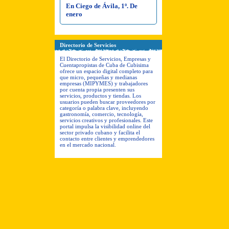
En Ciego de Ávila, 1º. De
enero
Directorio de Servicios
El Directorio de Servicios, Empresas y
Cuentapropistas de Cuba de Cubisima
ofrece un espacio digital completo para
que micro, pequeñas y medianas
empresas (MIPYMES) y trabajadores
por cuenta propia presenten sus
servicios, productos y tiendas. Los
usuarios pueden buscar proveedores por
categoría o palabra clave, incluyendo
gastronomía, comercio, tecnología,
servicios creativos y profesionales. Este
portal impulsa la visibilidad online del
sector privado cubano y facilita el
contacto entre clientes y emprendedores
en el mercado nacional.