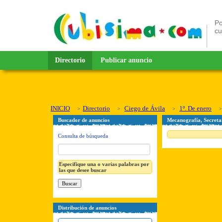
Po
c
Directorio
Publicar anuncio
INICIO
Directorio
Ciego de Ávila
1º. De enero
Buscador de anuncios
Mecanografía, Secretar
Consulta de búsqueda
Especifique una o varias palabras por
las que desee buscar
Distribución de anuncios