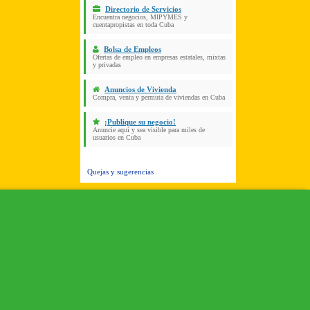
Directorio de Servicios
Encuentra negocios, MIPYMES y
cuentapropistas en toda Cuba
Bolsa de Empleos
Ofertas de empleo en empresas estatales, mixtas
y privadas
Anuncios de Vivienda
Compra, venta y permuta de viviendas en Cuba
¡Publique su negocio!
Anuncie aquí y sea visible para miles de
usuarios en Cuba
Quejas y sugerencias