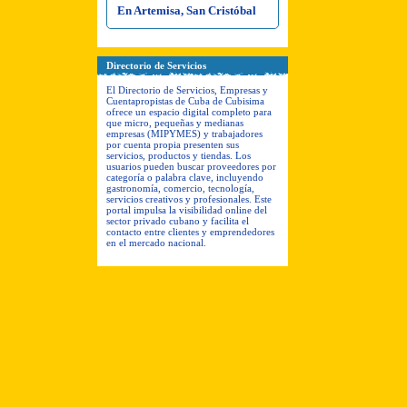
En Artemisa, San Cristóbal
Directorio de Servicios
El Directorio de Servicios, Empresas y
Cuentapropistas de Cuba de Cubisima
ofrece un espacio digital completo para
que micro, pequeñas y medianas
empresas (MIPYMES) y trabajadores
por cuenta propia presenten sus
servicios, productos y tiendas. Los
usuarios pueden buscar proveedores por
categoría o palabra clave, incluyendo
gastronomía, comercio, tecnología,
servicios creativos y profesionales. Este
portal impulsa la visibilidad online del
sector privado cubano y facilita el
contacto entre clientes y emprendedores
en el mercado nacional.