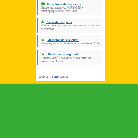
Directorio de Servicios
Encuentra negocios, MIPYMES y
cuentapropistas en toda Cuba
Bolsa de Empleos
Ofertas de empleo en empresas estatales, mixtas
y privadas
Anuncios de Vivienda
Compra, venta y permuta de viviendas en Cuba
¡Publique su negocio!
Anuncie aquí y sea visible para miles de
usuarios en Cuba
Quejas y sugerencias