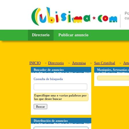
Po
c
Directorio
Publicar anuncio
INICIO
Directorio
Artemisa
San Cristóbal
Art
Buscador de anuncios
Maniquíes, Artesanías 
Consulta de búsqueda
Especifique una o varias palabras por
las que desee buscar
Distribución de anuncios