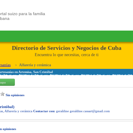
rtal suizo para la familia
ubana
Directorio de Servicios y Negocios de Cuba
Encuentra lo que necesitas, cerca de ti
esanías
Alfarería y cerámica
Artesanías en Artemisa, San Cristóbal
mapa
Sin opiniones
ristóbal)
as, Alfarería y cerámica
Contactar con:
geraldine
geraldine.cassart@gmail.com
in opiniones