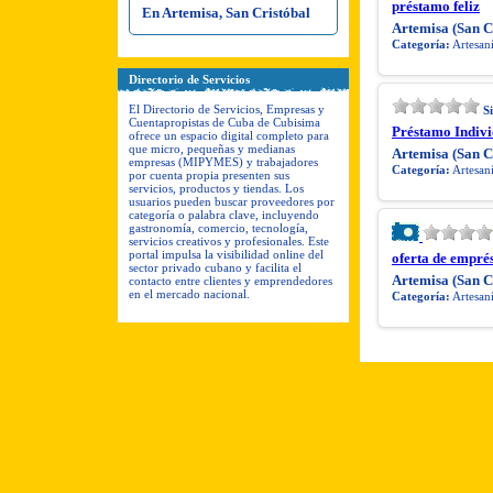
préstamo feliz
En Artemisa, San Cristóbal
Artemisa (San C
Categoría:
Artesaní
Directorio de Servicios
El Directorio de Servicios, Empresas y
S
Cuentapropistas de Cuba de Cubisima
Préstamo Indivi
ofrece un espacio digital completo para
que micro, pequeñas y medianas
Artemisa (San C
empresas (MIPYMES) y trabajadores
Categoría:
Artesaní
por cuenta propia presenten sus
servicios, productos y tiendas. Los
usuarios pueden buscar proveedores por
categoría o palabra clave, incluyendo
gastronomía, comercio, tecnología,
servicios creativos y profesionales. Este
portal impulsa la visibilidad online del
oferta de emprés
sector privado cubano y facilita el
Artemisa (San C
contacto entre clientes y emprendedores
en el mercado nacional.
Categoría:
Artesaní