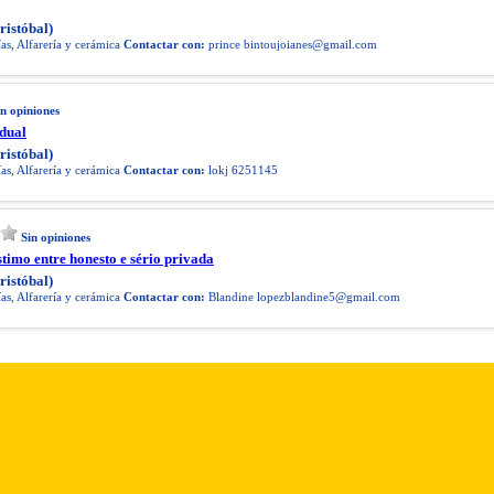
ristóbal)
as, Alfarería y cerámica
Contactar con:
prince
bintoujoianes@gmail.com
in opiniones
dual
ristóbal)
as, Alfarería y cerámica
Contactar con:
lokj 6251145
Sin opiniones
timo entre honesto e sério privada
ristóbal)
as, Alfarería y cerámica
Contactar con:
Blandine
lopezblandine5@gmail.com