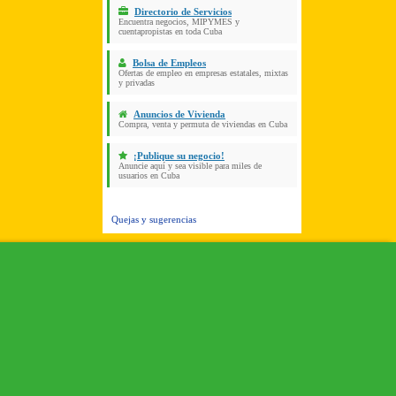
Directorio de Servicios
Encuentra negocios, MIPYMES y
cuentapropistas en toda Cuba
Bolsa de Empleos
Ofertas de empleo en empresas estatales, mixtas
y privadas
Anuncios de Vivienda
Compra, venta y permuta de viviendas en Cuba
¡Publique su negocio!
Anuncie aquí y sea visible para miles de
usuarios en Cuba
Quejas y sugerencias