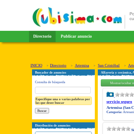
Po
c
Directorio
Publicar anuncio
INICIO
Directorio
Artemisa
San Cristóbal
Art
Buscador de anuncios
Alfarería y cerámica, 
Consulta de búsqueda
Mostrar/ocultar 
Especifique una o varias palabras por
servicio seguro
las que desee buscar
Artemisa (San C
Categoría:
Artesaní
Distribución de anuncios
S