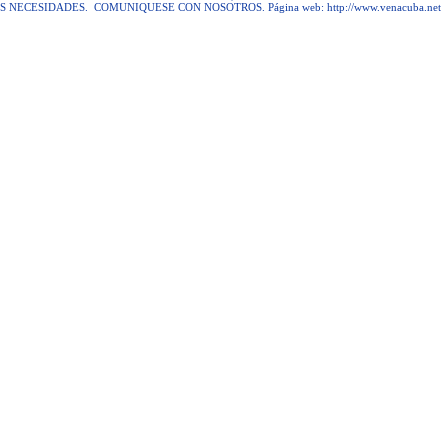
S NECESIDADES.
COMUNIQUESE CON NO
SOTROS
.
Página web: http://www.venacuba.net