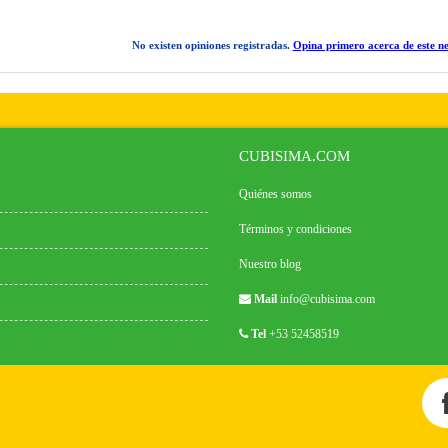
No existen opiniones registradas.
Opina primero acerca de este ne
CUBISIMA.COM
Quiénes somos
Términos y condiciones
Nuestro blog
Mail
info@cubisima.com
Tel
+53 52458519