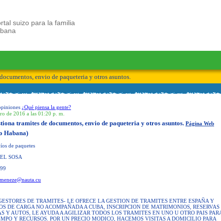
rtal suizo para la familia
ubana
documentos, envio de paqueteria y otros asuntos.
opiniones
¿Qué piensa la gente?
ro de 2016 a las 01:20 p. m.
tiona tramites de documentos, envio de paqueteria y otros asuntos.
Página Web
o Habana)
íos de paquetes
EL SOSA
999
imeneze@nauta.cu
GESTORES DE TRAMITES- LE OFRECE LA GESTION DE TRAMITES ENTRE ESPAÑA Y
OS DE CARGA NO ACOMPAÑADA A CUBA, INSCRIPCION DE MATRIMONIOS, RESERVAS
S Y AUTOS, LE AYUDA A AGILIZAR TODOS LOS TRAMITES EN UNO U OTRO PAIS PAR
EMPO Y RECURSOS. POR UN PRECIO MODICO, HACEMOS VISITAS A DOMICILIO PARA