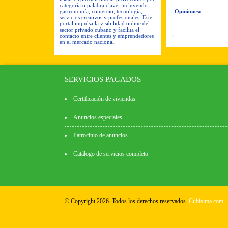
categoría o palabra clave, incluyendo
gastronomía, comercio, tecnología,
Opiniones:
servicios creativos y profesionales. Este
portal impulsa la visibilidad online del
sector privado cubano y facilita el
contacto entre clientes y emprendedores
en el mercado nacional.
SERVICIOS PAGADOS
Certificación de viviendas
Anuncios especiales
Patrocinio de anuncios
Catálogo de servicios completo
© Copyright 2026. Todos los derechos reservados.
Cubisima.com