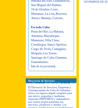
Habana del Este
,
Guanabacoa
,
OCUPARNOS DE SU
San Miguel del Padrón
,
10 de Octubre
,
Cerro
,
Marianao
,
La Lisa
,
Boyeros
,
Arroyo Naranjo
,
Cotorro
,
En toda Cuba
Pinar del Río
,
La Habana
,
Artemisa
,
Mayabeque
,
Matanzas
,
Villa Clara
,
Cienfuegos
,
Sancti Spíritus
,
Ciego de Ávila
,
Camagüey
,
Holguín
,
Las Tunas
,
Santiago de Cuba
,
Gramma
,
Guantánamo
,
Isla de la juventud
,
Directorio de Servicios
El Directorio de Servicios, Empresas y
Cuentapropistas de Cuba de Cubisima
ofrece un espacio digital completo para
que micro, pequeñas y medianas
empresas (MIPYMES) y trabajadores
por cuenta propia presenten sus
servicios, productos y tiendas. Los
usuarios pueden buscar proveedores por