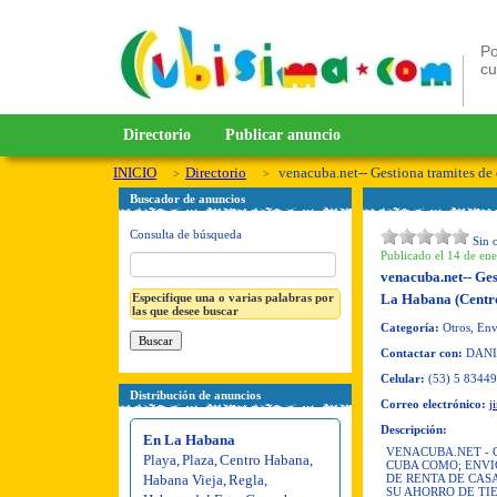
Po
c
Directorio
Publicar anuncio
INICIO
Directorio
venacuba.net-- Gestiona tramites de 
Buscador de anuncios
Consulta de búsqueda
Sin 
Publicado el 14 de ene
venacuba.net-- Ges
Especifique una o varias palabras por
La Habana (Centr
las que desee buscar
Categoría:
Otros, Env
Contactar con:
DANI
Celular:
(53) 5 8344
Distribución de anuncios
Correo electrónico:
j
Descripción:
En La Habana
VENACUBA.NET - 
Playa
,
Plaza
,
Centro Habana
,
CUBA COMO; ENVI
Habana Vieja
,
Regla
,
DE RENTA DE CASA
SU AHORRO DE TI