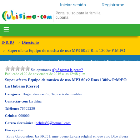
Iniciar sesión
Registrarse
Portal suizo para la familia
cubana
☰
INICIO
Directorio
Super oferta Equipo de musica de uso MP3 60x2 Rms 1300w P:M:PO
Sin opiniones
¿Qué piensa la gente?
Publicado el 29 de noviembre de 2016 a las 12:48 p. m.
Super oferta Equipo de musica de uso MP3 60x2 Rms 1300w P:M:PO
La Habana (Cerro)
Categoría:
Hogar, decoración, Tapicería de muebles
Contactar con:
La china
Teléfono:
78703236
Celular:
000000
Correo electrónico:
helides59@hotmail.com
Descripción:
Zony Corporation. Jax PK331. muy bueno.La caja original en que vino Dice afuera