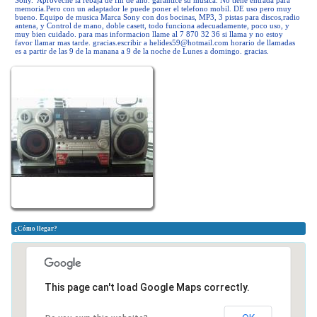
Sony. Aproveche la rebaja de fin de ano. garantice su musica. No tiene entrada para
memoria.Pero con un adaptador le puede poner el telefono mobil. DE uso pero muy
bueno. Equipo de musica Marca Sony con dos bocinas, MP3, 3 pistas para discos,radio
antena, y Control de mano, doble casett, todo funciona adecuadamente, poco uso, y
muy bien cuidado. para mas informacion llame al 7 870 32 36 si llama y no estoy
favor llamar mas tarde. gracias.escribir a
helides59@hotmail.com
horario de llamadas
es a partir de las 9 de la manana a 9 de la noche de Lunes a domingo. gracias.
¿Cómo llegar?
This page can't load Google Maps correctly.