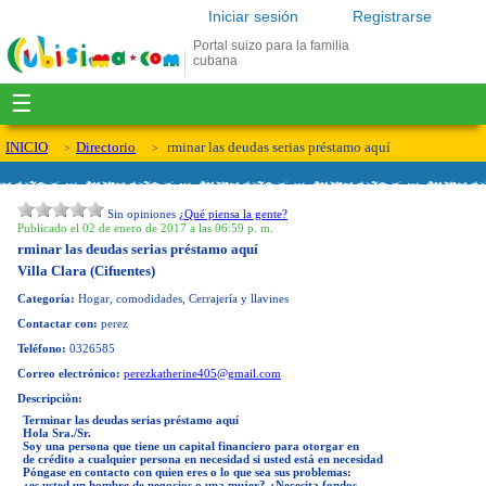
Iniciar sesión
Registrarse
Portal suizo para la familia
cubana
☰
INICIO
Directorio
rminar las deudas serias préstamo aquí
Sin opiniones
¿Qué piensa la gente?
Publicado el 02 de enero de 2017 a las 06:59 p. m.
rminar las deudas serias préstamo aquí
Villa Clara (Cifuentes)
Categoría:
Hogar, comodidades, Cerrajería y llavines
Contactar con:
perez
Teléfono:
0326585
Correo electrónico:
perezkatherine405@gmail.com
Descripción:
Terminar las deudas serias préstamo aquí
Hola Sra./Sr.
Soy una persona que tiene un capital financiero para otorgar en
de crédito a cualquier persona en necesidad si usted está en necesidad
Póngase en contacto con quien eres o lo que sea sus problemas:
¿es usted un hombre de negocios o una mujer? ¿Necesita fondos