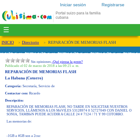
Iniciar sesión
Registrarse
Portal suizo para la familia
cubana
☰
INICIO
Directorio
REPARACIÓN DE MEMORIAS FLASH
Sin opiniones
¿Qué piensa la gente?
Publicado el 02 de marzo de 2018 a las 09:25 a. m.
REPARACIÓN DE MEMORIAS FLASH
La Habana (Cotorro)
Categoría:
Secretaría, Servicio de
Contactar con:
Ricardo
Descripción:
REPARACIÓN DE MEMORIAS FLASH, NO TARDE EN SOLICITAR NUESTROS
SERVICIOS, LLÁMENOS A LOS MóVILES 53128974 0 52727049 CON DANIEL O
SONIA, TAMBIéN PUEDE ACUDIR A CALLE 24 # 7124 / 71 Y 99 COTORRO.
Las memorias de:
-1GB a 4GB son a 2cuc