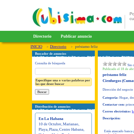
Po
c
Directorio
Publicar anuncio
INICIO
Directorio
préstamo feliz
Buscador de anuncios
Consulta de búsqueda
Sin 
Publicado el 18 de abr
préstamo feliz
Especifique una o varias palabras por
Cienfuegos (Cuma
las que desee buscar
Dirección del negocio
Categoría:
Hogar, dec
Contactar con:
princ
Distribución de anuncios
Correo electrónico:
b
En La Habana
Descripción:
10 de Octubre
,
Marianao
,
Playa
,
Plaza
,
Centro Habana
,
Estás atascado banca 