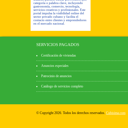
categoría o palabra clave, incluyendo
gastronomía, comercio, tecnología,
servicios creativos y profesionales. Este
portal impulsa la visibilidad online del
sector privado cubano y facilita el
contacto entre clientes y emprendedores
en el mercado nacional.
SERVICIOS PAGADOS
Certificación de viviendas
Anuncios especiales
Patrocinio de anuncios
Catálogo de servicios completo
© Copyright 2026. Todos los derechos reservados.
Cubisima.com