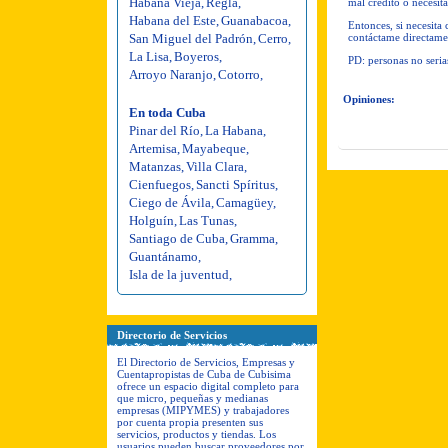
Habana Vieja
,
Regla
,
mal crédito o necesit
Habana del Este
,
Guanabacoa
,
Entonces, si necesita
San Miguel del Padrón
,
Cerro
,
contáctame directame
La Lisa
,
Boyeros
,
PD: personas no seria
Arroyo Naranjo
,
Cotorro
,
Opiniones:
En toda Cuba
Pinar del Río
,
La Habana
,
Artemisa
,
Mayabeque
,
Matanzas
,
Villa Clara
,
Cienfuegos
,
Sancti Spíritus
,
Ciego de Ávila
,
Camagüey
,
Holguín
,
Las Tunas
,
Santiago de Cuba
,
Gramma
,
Guantánamo
,
Isla de la juventud
,
Directorio de Servicios
El Directorio de Servicios, Empresas y
Cuentapropistas de Cuba de Cubisima
ofrece un espacio digital completo para
que micro, pequeñas y medianas
empresas (MIPYMES) y trabajadores
por cuenta propia presenten sus
servicios, productos y tiendas. Los
usuarios pueden buscar proveedores por