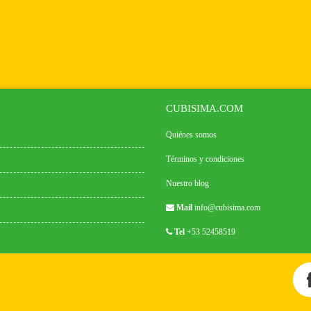
CUBISIMA.COM
Quiénes somos
Términos y condiciones
Nuestro blog
Mail
info@cubisima.com
Tel
+53 52458519