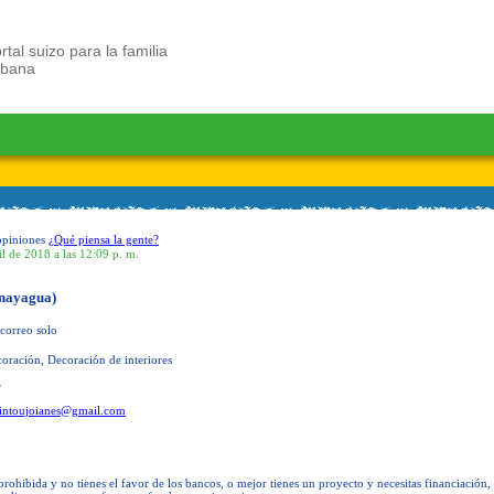
rtal suizo para la familia
ubana
opiniones
¿Qué piensa la gente?
il de 2018 a las 12:09 p. m.
nayagua)
correo solo
oración, Decoración de interiores
e
intoujoianes@gmail.com
prohibida y no tienes el favor de los bancos, o mejor tienes un proyecto y necesitas financiación,