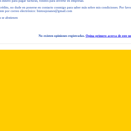
as dinero para pagar facturas, fondos para invertir en empresas.
 crédito, no dude en ponerse en contacto conmigo para saber más sobre mis condiciones. Por favo
nte por correo electrónico:
bintoujoianes@gmail.com
s se abstienen
No existen opiniones registradas.
Opina primero acerca de este ne