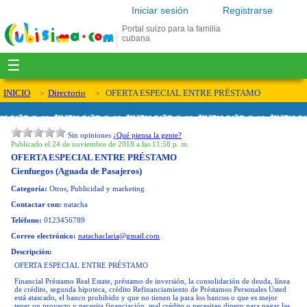
Iniciar sesión
Registrarse
Portal suizo para la familia
cubana
☰
INICIO
Directorio
OFERTA ESPECIAL ENTRE PRÉSTAMO
Sin opiniones
¿Qué piensa la gente?
Publicado el 24 de noviembre de 2018 a las 11:58 p. m.
OFERTA ESPECIAL ENTRE PRÉSTAMO
Cienfuegos (Aguada de Pasajeros)
Categoría:
Otros, Publicidad y marketing
Contactar con:
natacha
Teléfono:
0123456789
Correo electrónico:
natachaclaria@gmail.com
Descripción:
OFERTA ESPECIAL ENTRE PRÉSTAMO
Financial Préstamo Real Estate, préstamo de inversión, la consolidación de deuda, línea
de crédito, segunda hipoteca, crédito Refinanciamiento de Préstamos Personales Usted
está atascado, el banco prohibido y que no tienen la para los bancos o que es mejor
tener un proyecto y necesita financiación, mal crédito o necesitan dinero para pagar las