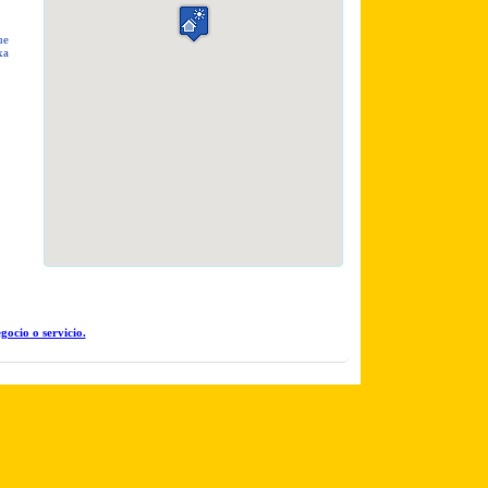
ue
xa
gocio o servicio.