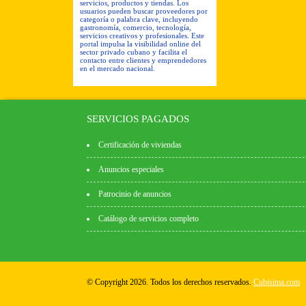
servicios, productos y tiendas. Los
usuarios pueden buscar proveedores por
categoría o palabra clave, incluyendo
gastronomía, comercio, tecnología,
servicios creativos y profesionales. Este
portal impulsa la visibilidad online del
sector privado cubano y facilita el
contacto entre clientes y emprendedores
en el mercado nacional.
SERVICIOS PAGADOS
Certificación de viviendas
Anuncios especiales
Patrocinio de anuncios
Catálogo de servicios completo
© Copyright 2026. Todos los derechos reservados.
Cubisima.com