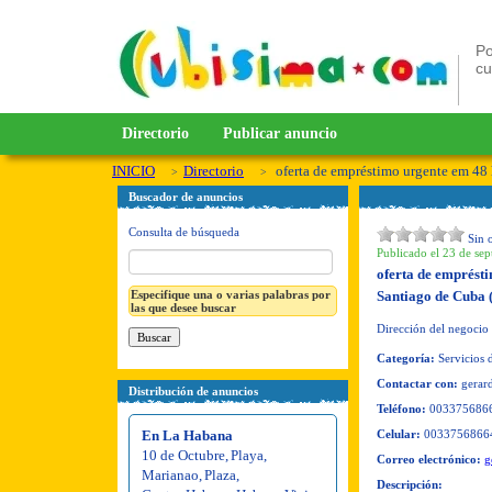
Po
c
Directorio
Publicar anuncio
INICIO
Directorio
oferta de empréstimo urgente em 48 
Buscador de anuncios
Consulta de búsqueda
Sin 
Publicado el 23 de sep
oferta de emprést
Especifique una o varias palabras por
Santiago de Cuba
las que desee buscar
Dirección del negocio
Categoría:
Servicios d
Contactar con:
gerar
Distribución de anuncios
Teléfono:
003375686
En La Habana
Celular:
0033756866
10 de Octubre
,
Playa
,
Correo electrónico:
g
Marianao
,
Plaza
,
Descripción: