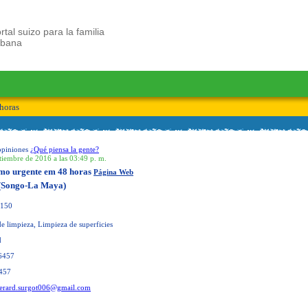
rtal suizo para la familia
ubana
horas
opiniones
¿Qué piensa la gente?
tiembre de 2016 a las 03:49 p. m.
imo urgente em 48 horas
Página Web
 (Songo-La Maya)
150
e limpieza, Limpieza de superficies
d
6457
457
erard.surgot006@gmail.com