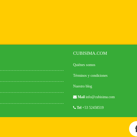
CUBISIMA.COM
Quiénes somos
Términos y condiciones
Nuestro blog
Mail
info@cubisima.com
Tel
+53 52458519