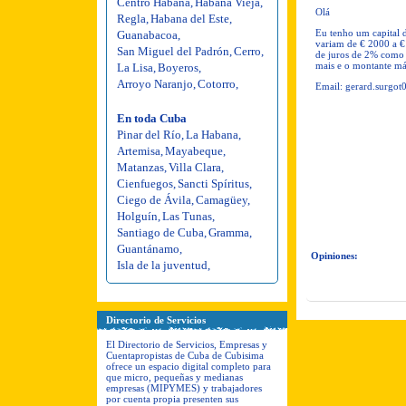
Centro Habana
,
Habana Vieja
,
Olá
Regla
,
Habana del Este
,
Eu tenho um capital 
Guanabacoa
,
variam de € 2000 a €
San Miguel del Padrón
,
Cerro
,
de juros de 2% como 
mais e o montante m
La Lisa
,
Boyeros
,
Arroyo Naranjo
,
Cotorro
,
Email:
gerard.surgo
En toda Cuba
Pinar del Río
,
La Habana
,
Artemisa
,
Mayabeque
,
Matanzas
,
Villa Clara
,
Cienfuegos
,
Sancti Spíritus
,
Ciego de Ávila
,
Camagüey
,
Holguín
,
Las Tunas
,
Santiago de Cuba
,
Gramma
,
Guantánamo
,
Opiniones:
Isla de la juventud
,
Directorio de Servicios
El Directorio de Servicios, Empresas y
Cuentapropistas de Cuba de Cubisima
ofrece un espacio digital completo para
que micro, pequeñas y medianas
empresas (MIPYMES) y trabajadores
por cuenta propia presenten sus