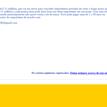
de € 11 milhões, que vai me servir para conceder empréstimos privados de curto e longo prazo q
 11 milhões a cada pessoa séria pode fazer bom uso deste empréstimo em sua posse. Com uma ta
sendo particularmente não quero violar a lei da usura. Você pode pagar mais de 1 a 30 anos ou
áximo do empréstimo de acordo com.
t006@gmail.com
No existen opiniones registradas.
Opina primero acerca de este ne