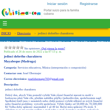
Iniciar sesión
Registrarse
Portal suizo para la familia
cubana
☰
INICIO
Directorio
jedinci dobrého charakteru
Sin opiniones
¿Qué piensa la gente?
Publicado el 26 de enero de 2022 a las 07:13 p. m.
jedinci dobrého charakteru
Mayabeque (Madruga)
Categoría:
Servicios educativos, Música (interpretación o composición)
Contactar con:
Josef Obermajer
Correo electrónico:
josefobermajer703@gmail.com
Descripción:
jedinci dobrého charakteru
Dobrý den, abych Vám pomohl vyřešit Vaše různé finanční starosti to mohl v
budoucnu plnit Vaše cíle, předám nabídku půjčky (jednotlivcům, společnostem např.
Spolkům) kteří jsou v nesnázích nebo chtějí pomoci vyřešit některé ze svých finanční
nebo finanční problémy.
vytvořit společnost.
Výběr částky od 50,000 do 70,500,000
Kč Volba doby splácení: maximálně 1 až 40 let.
Roční míra splácení 3% úrok.
S
ohledem na to mi prosím pošlete e-mail nebo e-mail.
kontakt e-mailem, pokud vás