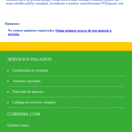
moje nabídka půjčky nezajímá, kontaktujte e-mailem:
josefobermajer703@gmail.com
Opiniones:
No existen opiniones registradas.
Opina primero acerca de este negocio o
servicio.
SERVICIOS PAGADOS
Certificación de viviendas
Anuncios especiales
Patrocinio de anuncios
Catálogo de servicios completo
CUBISIMA.COM
Quiénes somos