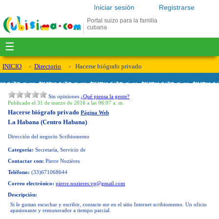
Iniciar sesión
Registrarse
Portal suizo para la familia
cubana
☰
INICIO
Directorio
Hacerse biógrafo privado
Sin opiniones
¿Qué piensa la gente?
Publicado el 31 de marzo de 2016 a las 06:07 a. m.
Hacerse biógrafo privado
Página Web
La Habana (Centro Habana)
Dirección del negocio
Scribiomemo
Categoría:
Secretaría, Servicio de
Contactar con:
Pierre Nozières
Teléfono:
(33)671068644
Correo electrónico:
pierre.nozieres.vp@gmail.com
Descripción:
Si le gustan escuchar y escribir, contacte me en el sitio Internet scribiomemo. Un oficio
apasionante y remunerador a tiempo parcial.