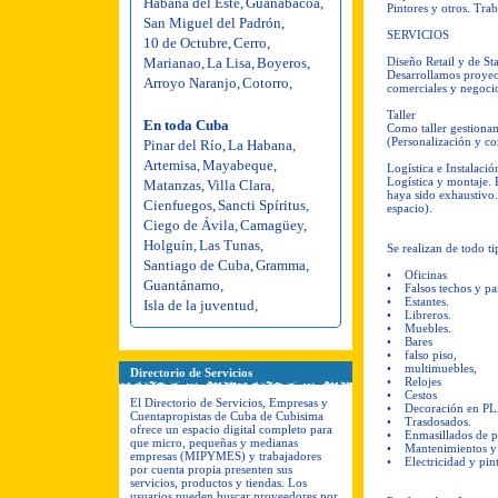
Habana del Este
,
Guanabacoa
,
Pintores y otros. Trab
San Miguel del Padrón
,
SERVICIOS
10 de Octubre
,
Cerro
,
Marianao
,
La Lisa
,
Boyeros
,
Diseño Retail y de St
Desarrollamos proyect
Arroyo Naranjo
,
Cotorro
,
comerciales y negoci
Taller
En toda Cuba
Como taller gestionam
(Personalización y c
Pinar del Río
,
La Habana
,
Artemisa
,
Mayabeque
,
Logística e Instalació
Logística y montaje. 
Matanzas
,
Villa Clara
,
haya sido exhaustivo.
Cienfuegos
,
Sancti Spíritus
,
espacio).
Ciego de Ávila
,
Camagüey
,
Holguín
,
Las Tunas
,
Se realizan de todo 
Santiago de Cuba
,
Gramma
,
• Oficinas
Guantánamo
,
• Falsos techos y pa
• Estantes.
Isla de la juventud
,
• Libreros.
• Muebles.
• Bares
• falso piso,
• multimuebles,
Directorio de Servicios
• Relojes
• Cestos
El Directorio de Servicios, Empresas y
• Decoración en PLA
Cuentapropistas de Cuba de Cubisima
• Trasdosados.
ofrece un espacio digital completo para
• Enmasillados de pa
que micro, pequeñas y medianas
• Mantenimientos y 
empresas (MIPYMES) y trabajadores
• Electricidad y pin
por cuenta propia presenten sus
servicios, productos y tiendas. Los
usuarios pueden buscar proveedores por