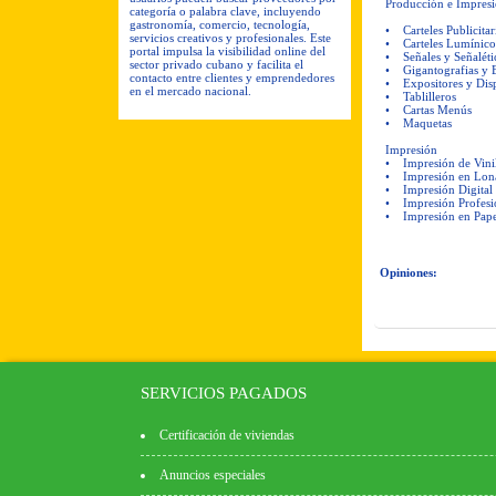
Producción e Impresi
categoría o palabra clave, incluyendo
gastronomía, comercio, tecnología,
• Carteles Publicitar
servicios creativos y profesionales. Este
• Carteles Lumínicos
portal impulsa la visibilidad online del
• Señales y Señaléti
sector privado cubano y facilita el
• Gigantografias y 
contacto entre clientes y emprendedores
• Expositores y Dis
en el mercado nacional.
• Tablilleros
• Cartas Menús
• Maquetas
Impresión
• Impresión de Vinil
• Impresión en Lon
• Impresión Digital
• Impresión Profesi
• Impresión en Pape
Opiniones:
SERVICIOS PAGADOS
Certificación de viviendas
Anuncios especiales