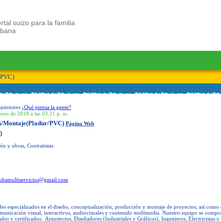
rtal suizo para la familia
ubana
/PVC)
opiniones
¿Qué piensa la gente?
rero de 2018 a las 03:21 p. m.
n/Montaje(Pladur/PVC)
Página Web
)
n y obras, Contratistas
ubamultiservicios@gmail.com
es especializados en el diseño, conceptualización, producción y montaje de proyectos; así como
omunicación visual, interactivos, audiovisuales y contenido multimedia. Nuestro equipo se comp
dos y certificados: Arquitectos, Diseñadores (Industriales y Gráficos), Ingenieros, Electricistas y