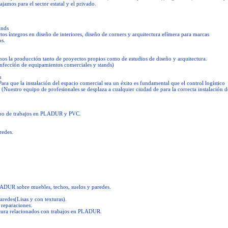
ajamos para el sector estatal y el privado.
ands
os íntegros en diseño de interiores, diseño de corners y arquitectura efímera para marcas
os.
os la producción tanto de proyectos propios como de estudios de diseño y arquitectura.
onfección de equipamientos comerciales y stands)
n
Para que la instalación del espacio comercial sea un éxito es fundamental que el control logístico
 (Nuestro equipo de profesionales se desplaza a cualquier ciudad de para la correcta instalación d
tipo de trabajos en PLADUR y PVC.
redes.
DUR sobre muebles, techos, suelos y paredes.
redes(Lisas y con texturas).
reparaciones.
tura relacionados con trabajos en PLADUR.