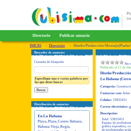
Po
c
Directorio
Publicar anuncio
INICIO
Directorio
Diseño/Producción/Montaje(Pladur
Buscador de anuncios
Consulta de búsqueda
Sin 
Publicado el 12 de feb
Diseño/Producció
Especifique una o varias palabras por
La Habana (Cerro
las que desee buscar
Categoría:
Construcció
Contactar con:
Arlen
Celular:
53835451
Distribución de anuncios
Correo electrónico:
c
Descripción:
En La Habana
Telef: 53835451
Playa
,
Plaza
,
Centro Habana
,
Equipo de profesional
Habana Vieja
,
Regla
,
gráfica expositiva, c
de profesionales avala