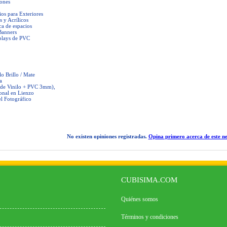
ones
ios para Exteriores
 y Acrílicos
ca de espacios
Banners
plays de PVC
o Brillo / Mate
a
 de Vinilo + PVC 3mm),
onal en Lienzo
l Fotográfico
No existen opiniones registradas.
Opina primero acerca de este ne
CUBISIMA.COM
Quiénes somos
Términos y condiciones