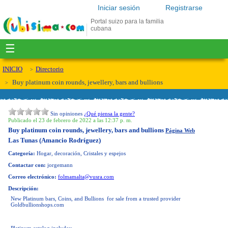
Iniciar sesión
Registrarse
Portal suizo para la familia
cubana
☰
INICIO
Directorio
Buy platinum coin rounds, jewellery, bars and bullions
Sin opiniones
¿Qué piensa la gente?
Publicado el 23 de febrero de 2022 a las 12:37 p. m.
Buy platinum coin rounds, jewellery, bars and bullions
Página Web
Las Tunas (Amancio Rodríguez)
Categoría:
Hogar, decoración, Cristales y espejos
Contactar con:
jorgemann
Correo electrónico:
folmamalta@vusra.com
Descripción:
New Platinum bars, Coins, and Bullions for sale from a trusted provider
Goldbullionshops.com