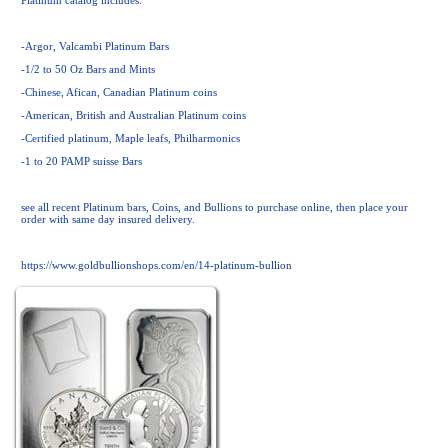
Platinum catalog includes:
-Argor, Valcambi Platinum Bars
-1/2 to 50 Oz Bars and Mints
-Chinese, Afican, Canadian Platinum coins
-American, British and Australian Platinum coins
-Certified platinum, Maple leafs, Philharmonics
-1 to 20 PAMP suisse Bars
see all recent Platinum bars, Coins, and Bullions to purchase online, then place your
order with same day insured delivery.
https://www.goldbullionshops.com/en/14-platinum-bullion