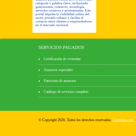
categoría o palabra clave, incluyendo
gastronomía, comercio, tecnología,
servicios creativos y profesionales. Este
portal impulsa la visibilidad online del
sector privado cubano y facilita el
contacto entre clientes y emprendedores
en el mercado nacional.
SERVICIOS PAGADOS
Certificación de viviendas
Anuncios especiales
Patrocinio de anuncios
Catálogo de servicios completo
© Copyright 2026. Todos los derechos reservados.
Cubisima.com