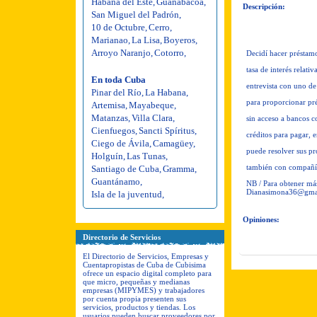
Habana del Este
,
Guanabacoa
,
Descripción:
San Miguel del Padrón
,
10 de Octubre
,
Cerro
,
Marianao
,
La Lisa
,
Boyeros
,
Arroyo Naranjo
,
Cotorro
,
Decidí hacer préstam
tasa de interés relat
En toda Cuba
entrevista con uno de
Pinar del Río
,
La Habana
,
para proporcionar pr
Artemisa
,
Mayabeque
,
Matanzas
,
Villa Clara
,
sin acceso a bancos co
Cienfuegos
,
Sancti Spíritus
,
créditos para pagar,
Ciego de Ávila
,
Camagüey
,
puede resolver sus p
Holguín
,
Las Tunas
,
también con compañí
Santiago de Cuba
,
Gramma
,
Guantánamo
,
NB / Para obtener má
Dianasimona36@gma
Isla de la juventud
,
Opiniones:
Directorio de Servicios
El Directorio de Servicios, Empresas y
Cuentapropistas de Cuba de Cubisima
ofrece un espacio digital completo para
que micro, pequeñas y medianas
empresas (MIPYMES) y trabajadores
por cuenta propia presenten sus
servicios, productos y tiendas. Los
usuarios pueden buscar proveedores por