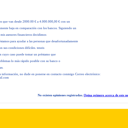
os que van desde 2000.00 € a 4.000.000,00 € con un
ivamente baja en comparación con los bancos. Siguiendo un
 mis asesores financieros decidimos
éstamos para ayudar a las personas que desafortunadamente
n sus condiciones difíciles. teneis
 en cuyo caso puede tomar un préstamo que
roblemas lo más rápido posible con su banco o
as.
s información, no dude en ponerse en contacto conmigo Correo electrónico:
il.com
No existen opiniones registradas.
Opina primero acerca de este ne