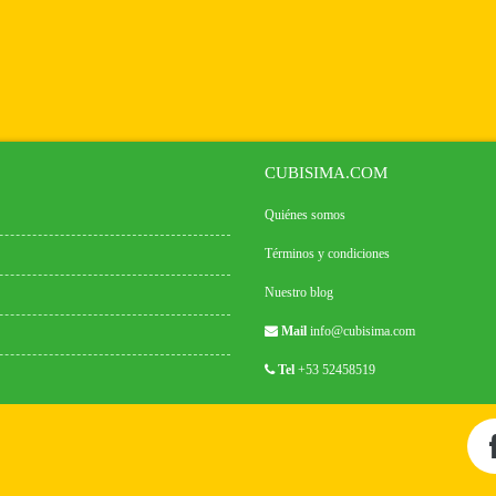
CUBISIMA.COM
Quiénes somos
Términos y condiciones
Nuestro blog
Mail
info@cubisima.com
Tel
+53 52458519