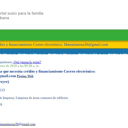
rtal suizo para la familia
ubana
dito y financiamiento Correo electrónico:
Dianasimona36@gmail.com
opiniones
¿Qué piensa la gente?
rero de 2018 a las 09:38 a. m.
a que necesita crédito y financiamiento Correo electrónico:
mail.com
Página Web
reyre)
123
de limpieza, Limpieza de áreas comunes de edificios
NA
ianasimona36@gmail.com