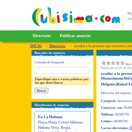
Po
c
Directorio
Publicar anuncio
INICIO
Directorio
ayudar a la persona que necesita cré
Buscador de anuncios
Consulta de búsqueda
Sin 
Publicado el 26 de feb
ayudar a la person
Dianasimona36@g
Especifique una o varias palabras por
las que desee buscar
Holguín (Rafael F
Dirección del negocio
Categoría:
Servicios 
Distribución de anuncios
Contactar con:
DIA
Teléfono:
06589785
En La Habana
Celular:
06589785
Playa
,
Plaza
,
Centro Habana
,
Habana Vieja
,
Regla
,
Correo electrónico:
D