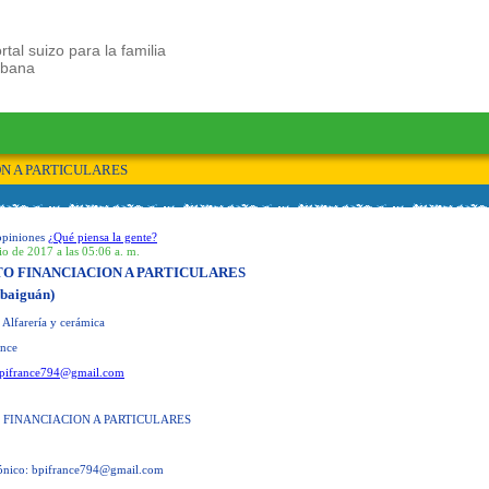
rtal suizo para la familia
ubana
N A PARTICULARES
opiniones
¿Qué piensa la gente?
io de 2017 a las 05:06 a. m.
TO FINANCIACION A PARTICULARES
abaiguán)
 Alfarería y cerámica
ance
pifrance794@gmail.com
 FINANCIACION A PARTICULARES
rónico:
bpifrance794@gmail.com