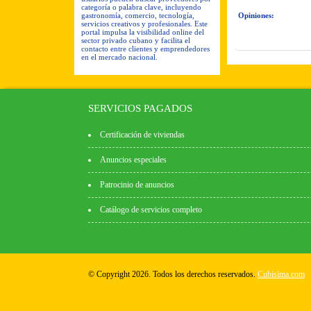
categoría o palabra clave, incluyendo
gastronomía, comercio, tecnología,
Opiniones:
servicios creativos y profesionales. Este
portal impulsa la visibilidad online del
sector privado cubano y facilita el
contacto entre clientes y emprendedores
en el mercado nacional.
SERVICIOS PAGADOS
Certificación de viviendas
Anuncios especiales
Patrocinio de anuncios
Catálogo de servicios completo
© Copyright 2026. Todos los derechos reservados.
Cubisima.com