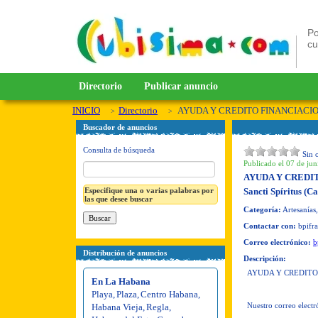
Po
c
Directorio
Publicar anuncio
INICIO
Directorio
AYUDA Y CREDITO FINANCIACIO
Buscador de anuncios
Consulta de búsqueda
Sin 
Publicado el 07 de jun
AYUDA Y CREDI
Especifique una o varias palabras por
Sancti Spíritus (C
las que desee buscar
Categoría:
Artesanías,
Contactar con:
bpifr
Correo electrónico:
b
Distribución de anuncios
Descripción:
AYUDA Y CREDITO
En La Habana
Playa
,
Plaza
,
Centro Habana
,
Nuestro correo elect
Habana Vieja
,
Regla
,