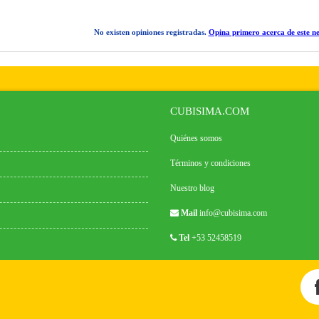
No existen opiniones registradas.
Opina primero acerca de este ne
CUBISIMA.COM
Quiénes somos
Términos y condiciones
Nuestro blog
Mail
info@cubisima.com
Tel
+53 52458519