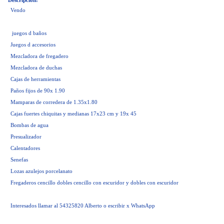
Descripción:
Vendo
juegos d baños
Juegos d accesorios
Mezcladora de fregadero
Mezcladora de duchas
Cajas de herramientas
Paños fijos de 90x 1.90
Mamparas de corredera de 1.35x1.80
Cajas fuertes chiquitas y medianas 17x23 cm y 19x 45
Bombas de agua
Presualizador
Calentadores
Senefas
Lozas azulejos porcelanato
Fregaderos cencillo dobles cencillo con escuridor y dobles con escuridor
Interesados llamar al 54325820 Alberto o escribir x WhatsApp