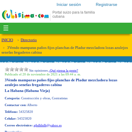
Iniciar sesión
Registrarse
Portal suizo para la familia
cubana
☰
INICIO
Directorio
3Vendo mamparas paños fijos planchas de Pladur mezcladora lozas azulejos
senefas fregaderos cabina
Sin opiniones
¿Qué piensa la gente?
Publicado el 20 de noviembre de 2021 a las 09:44 a. m.
3Vendo mamparas paños fijos planchas de Pladur mezcladora lozas
azulejos senefas fregaderos cabina
La Habana (Habana Vieja)
Categoría:
Construcción y obras, Contratistas
Contactar con:
Alberto
Teléfono:
54325820
Celular:
54325820
Correo electrónico:
ajhdhhdh@yahoo.es