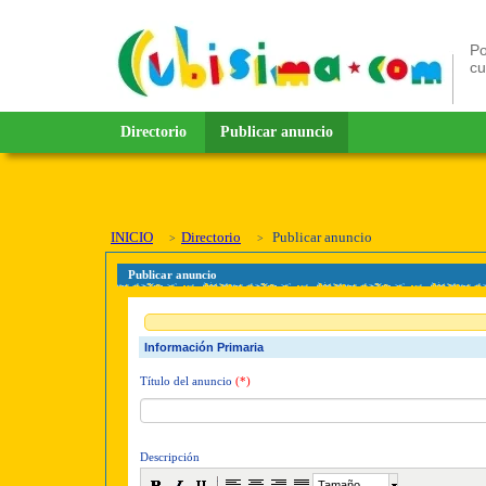
Po
c
Directorio
Publicar anuncio
INICIO
Directorio
Publicar anuncio
Publicar anuncio
Información Primaria
Título del anuncio
(*)
Descripción
Tamaño