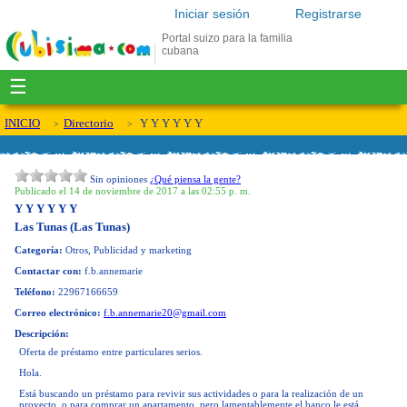
Iniciar sesión
Registrarse
Portal suizo para la familia
cubana
☰
INICIO
Directorio
Y Y Y Y Y Y
Sin opiniones
¿Qué piensa la gente?
Publicado el 14 de noviembre de 2017 a las 02:55 p. m.
Y Y Y Y Y Y
Las Tunas (Las Tunas)
Categoría:
Otros, Publicidad y marketing
Contactar con:
f.b.annemarie
Teléfono:
22967166659
Correo electrónico:
f.b.annemarie20@gmail.com
Descripción:
Oferta de préstamo entre particulares serios.
Hola.
Está buscando un préstamo para revivir sus actividades o para la realización de un
proyecto, o para comprar un apartamento, pero lamentablemente el banco le está