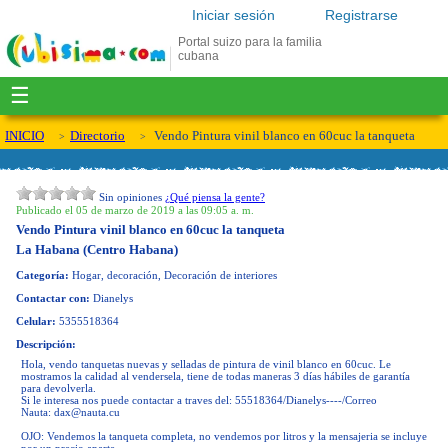
Iniciar sesión
Registrarse
Portal suizo para la familia
cubana
☰
INICIO
Directorio
Vendo Pintura vinil blanco en 60cuc la tanqueta
Sin opiniones
¿Qué piensa la gente?
Publicado el 05 de marzo de 2019 a las 09:05 a. m.
Vendo Pintura vinil blanco en 60cuc la tanqueta
La Habana (Centro Habana)
Categoría:
Hogar, decoración, Decoración de interiores
Contactar con:
Dianelys
Celular:
5355518364
Descripción:
Hola, vendo tanquetas nuevas y selladas de pintura de vinil blanco en 60cuc. Le
mostramos la calidad al vendersela, tiene de todas maneras 3 días hábiles de garantía
para devolverla.
Si le interesa nos puede contactar a traves del: 55518364/Dianelys----/Correo
Nauta:
dax@nauta.cu
OJO: Vendemos la tanqueta completa, no vendemos por litros y la mensajeria se incluye