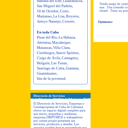
Habana del Este
,
Guanabacoa
,
Vendo juego de cuart
San Miguel del Padrón
,
una . Una comoda con
10 de Octubre
,
Cerro
,
closed . Tiene un pr
Marianao
,
La Lisa
,
Boyeros
,
Arroyo Naranjo
,
Cotorro
,
Opiniones:
En toda Cuba
Pinar del Río
,
La Habana
,
Artemisa
,
Mayabeque
,
Matanzas
,
Villa Clara
,
Cienfuegos
,
Sancti Spíritus
,
Ciego de Ávila
,
Camagüey
,
Holguín
,
Las Tunas
,
Santiago de Cuba
,
Gramma
,
Guantánamo
,
Isla de la juventud
,
Directorio de Servicios
El Directorio de Servicios, Empresas y
Cuentapropistas de Cuba de Cubisima
ofrece un espacio digital completo para
que micro, pequeñas y medianas
empresas (MIPYMES) y trabajadores
por cuenta propia presenten sus
servicios, productos y tiendas. Los
usuarios pueden buscar proveedores por