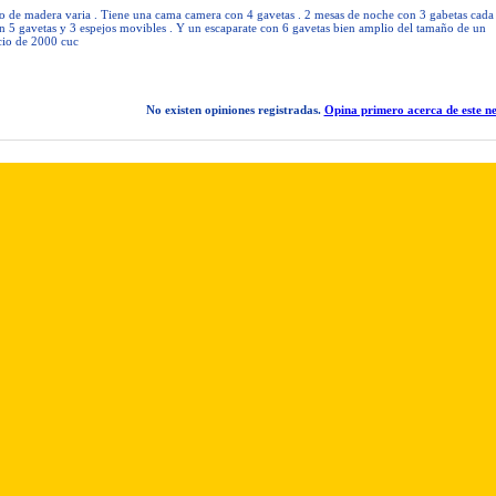
o de madera varia . Tiene una cama camera con 4 gavetas . 2 mesas de noche con 3 gabetas cada
 5 gavetas y 3 espejos movibles . Y un escaparate con 6 gavetas bien amplio del tamaño de un
ecio de 2000 cuc
No existen opiniones registradas.
Opina primero acerca de este ne