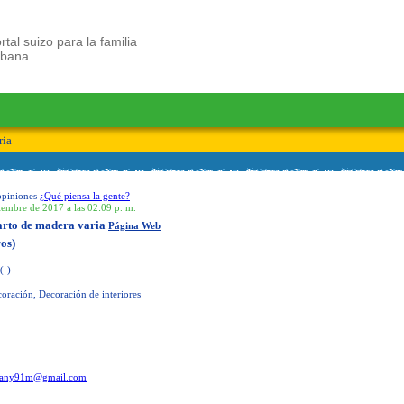
rtal suizo para la familia
ubana
ria
opiniones
¿Qué piensa la gente?
iembre de 2017 a las 02:09 p. m.
arto de madera varia
Página Web
os)
(-)
oración, Decoración de interiores
any91m@gmail.com