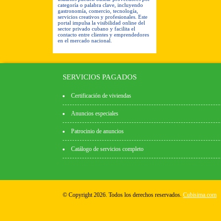
categoría o palabra clave, incluyendo
gastronomía, comercio, tecnología,
servicios creativos y profesionales. Este
portal impulsa la visibilidad online del
sector privado cubano y facilita el
contacto entre clientes y emprendedores
en el mercado nacional.
SERVICIOS PAGADOS
Certificación de viviendas
Anuncios especiales
Patrocinio de anuncios
Catálogo de servicios completo
© Copyright 2026. Todos los derechos reservados.
Cubisima.com