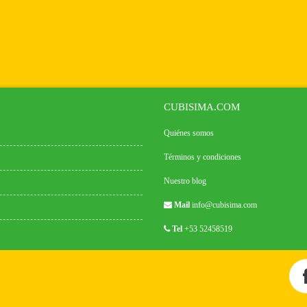
CUBISIMA.COM
Quiénes somos
Términos y condiciones
Nuestro blog
Mail
info@cubisima.com
Tel
+53 52458519