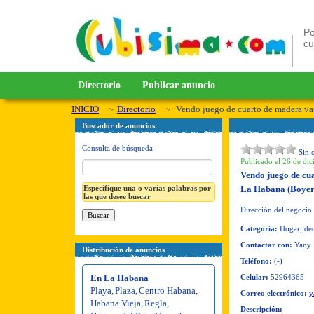
Po
c
Directorio
Publicar anuncio
INICIO
Directorio
Vendo juego de cuarto de madera va
Buscador de anuncios
Consulta de búsqueda
Sin 
Publicado el 26 de dic
Vendo juego de cu
Especifique una o varias palabras por
La Habana (Boyer
las que desee buscar
Dirección del negocio
Categoría:
Hogar, dec
Contactar con:
Yany
Distribución de anuncios
Teléfono:
(-)
En La Habana
Celular:
52964365
Playa
,
Plaza
,
Centro Habana
,
Correo electrónico:
y
Habana Vieja
,
Regla
,
Descripción: