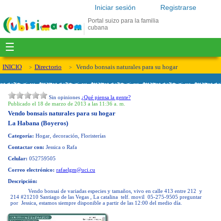
Iniciar sesión
Registrarse
Portal suizo para la familia
cubana
☰
INICIO
Directorio
Vendo bonsais naturales para su hogar
Sin opiniones
¿Qué piensa la gente?
Publicado el 18 de marzo de 2013 a las 11:36 a. m.
Vendo bonsais naturales para su hogar
La Habana (Boyeros)
Categoría:
Hogar, decoración, Floristerías
Contactar con:
Jessica o Rafa
Celular:
052759505
Correo electrónico:
rafaelgm@uci.cu
Descripción:
Vendo bonsai de variadas especies y tamaños, vivo en calle 413 entre 212 y
214 #21210 Santiago de las Vegas , La catalina telf. movil 05-275-9505 preguntar
por Jessica, estamos siempre disponible a partir de las 12:00 del medio día.