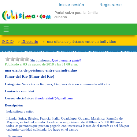
Iniciar sesión
Registrarse
Portal suizo para la familia
cubana
☰
INICIO
Directorio
una oferta de préstamo entre un individuo
Sin opiniones
¿Qué piensa la gente?
Publicado el 03 de agosto de 2018 a las 01:08 a. m.
una oferta de préstamo entre un individuo
Pinar del Río (Pinar del Río)
Categoría:
Servicios de limpieza, Limpieza de áreas comunes de edificios
Contactar con:
kini
Correo electrónico:
theodorakini7@gmail.com
Descripción:
hola señora y señor
Irlanda, Suiza, Bélgica, Francia, Italia, Guadalupe, Guyana, Martinica, Reunión de
Mayotte, en todo el mundo. Le ofrezco un préstamo de 2000eur a 5.000.000eur a
todas las personas que puedan pagarlo con intereses a la tasa de el interés es del 3% por
cualquier cantidad solicitada. Lo hago en el campo
-financiero