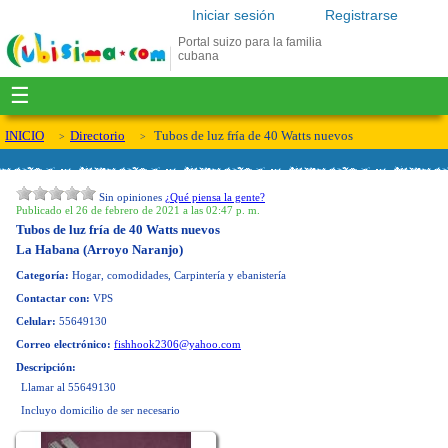
Iniciar sesión
Registrarse
Portal suizo para la familia
cubana
☰
INICIO
Directorio
Tubos de luz fría de 40 Watts nuevos
Sin opiniones
¿Qué piensa la gente?
Publicado el 26 de febrero de 2021 a las 02:47 p. m.
Tubos de luz fría de 40 Watts nuevos
La Habana (Arroyo Naranjo)
Categoría:
Hogar, comodidades, Carpintería y ebanistería
Contactar con:
VPS
Celular:
55649130
Correo electrónico:
fishhook2306@yahoo.com
Descripción:
Llamar al 55649130
Incluyo domicilio de ser necesario