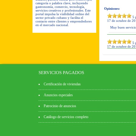
categoría o palabra clave, incluyendo
gastronomía, comercio, tecnología,
Opiniones:
servicios creativos y profesionales. Este
portal impulsa la visibilidad online del
5
p
sector privado cubano y facilita el
17 de octubre de 201
contacto entre clientes y emprendedores
en el mercado nacional.
Muy buen servicio
5
p
17 de octubre de 201
SERVICIOS PAGADOS
Certificación de viviendas
Anuncios especiales
Patrocinio de anuncios
Catálogo de servicios completo