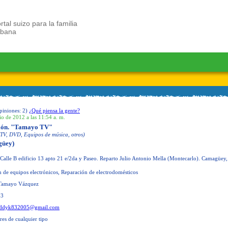
rtal suizo para la familia
ubana
piniones:
2
)
¿Qué piensa la gente?
io de 2012 a las 11:54 a. m.
ción. "Tamayo TV"
(TV, DVD, Equipos de música, otros)
üey)
Calle B edificio 13 apto 21 e/2da y Paseo. Reparto Julio Antonio Mella (Montecarlo). Camagüey,
 de equipos electrónicos, Reparación de electrodomésticos
Tamayo Vázquez
13
ddyk832005@gmail.com
res de cualquier tipo