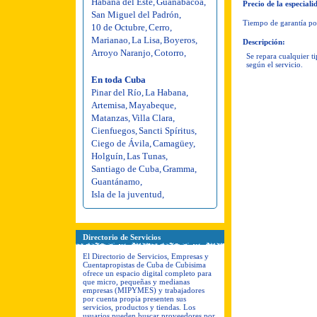
Habana del Este
,
Guanabacoa
,
Precio de la especiali
San Miguel del Padrón
,
Tiempo de garantía por
10 de Octubre
,
Cerro
,
Marianao
,
La Lisa
,
Boyeros
,
Descripción:
Arroyo Naranjo
,
Cotorro
,
Se repara cualquier t
según el servicio.
En toda Cuba
Pinar del Río
,
La Habana
,
Artemisa
,
Mayabeque
,
Matanzas
,
Villa Clara
,
Cienfuegos
,
Sancti Spíritus
,
Ciego de Ávila
,
Camagüey
,
Holguín
,
Las Tunas
,
Santiago de Cuba
,
Gramma
,
Guantánamo
,
Isla de la juventud
,
Directorio de Servicios
El Directorio de Servicios, Empresas y
Cuentapropistas de Cuba de Cubisima
ofrece un espacio digital completo para
que micro, pequeñas y medianas
empresas (MIPYMES) y trabajadores
por cuenta propia presenten sus
servicios, productos y tiendas. Los
usuarios pueden buscar proveedores por