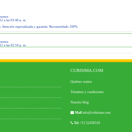
untos
2 a las 03:46 p. m.
. Atención especializada y garantía. Recomendado 100%.
untos
2 a las 02:54 p. m.
CUBISIMA.COM
Quiénes somos
Términos y condiciones
Nuestro blog
Mail
info@cubisima.com
Tel
+53 52458519