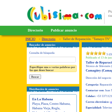
Po
c
Directorio
Publicar anuncio
INICIO
Directorio
Taller de Reparación. "Tamayo TV"
Buscador de anuncios
Consulta de búsqueda
5
(O
Publicado el 13 de jun
Taller de Repara
Técnico de Televisión 
Especifique una o varias palabras por
las que desee buscar
Camagüey (Camag
Dirección del negocio
Categoría:
Reparación
Distribución de anuncios
Contactar con:
Juan 
Celular:
+53 537112
En La Habana
Correo electrónico:
e
Playa
,
Plaza
,
Centro Habana
,
Especialidad:
Televiso
Habana Vieja
,
Regla
,