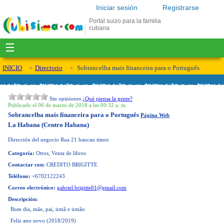
Iniciar sesión
Registrarse
Portal suizo para la familia
cubana
☰
INICIO
Directorio
Sobrancelha mais financeira para o Português
Sin opiniones
¿Qué piensa la gente?
Publicado el 06 de marzo de 2018 a las 09:32 a. m.
Sobrancelha mais financeira para o Português
Página Web
La Habana (Centro Habana)
Dirección del negocio
Rua 21 baucau timor
Categoría:
Otros, Venta de libros
Contactar con:
CREDITO BRIGITTE
Teléfono:
+6702122243
Correo electrónico:
gabriel.brigitte01@gmail.com
Descripción:
Bom dia, mãe, pai, irmã e irmão
Feliz ano novo (2018/2019)