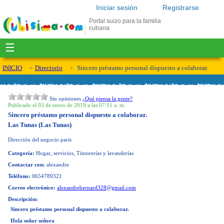
Iniciar sesión
Registrarse
Portal suizo para la familia
cubana
☰
INICIO
Directorio
Sincero préstamo personal dispuesto a colaborar.
Sin opiniones
¿Qué piensa la gente?
Publicado el 03 de enero de 2019 a las 07:11 a. m.
Sincero préstamo personal dispuesto a colaborar.
Las Tunas (Las Tunas)
Dirección del negocio
paris
Categoría:
Hogar, servicios, Tintorerías y lavanderías
Contactar con:
alexandre
Teléfono:
0654789321
Correo electrónico:
alexandrebernard328@gmail.com
Descripción:
Sincero préstamo personal dispuesto a colaborar.
Hola señor señora