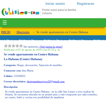
Iniciar sesión
Registrarse
Portal suizo para la familia
cubana
☰
INICIO
Directorio
Se vende apartamento en Centro Habana
Sin opiniones
¿Qué piensa la gente?
Publicado el 01 de agosto de 2019 a las 01:13 p. m.
Se vende apartamento en Centro Habana
La Habana (Centro Habana)
Categoría:
Hogar, decoración, Tapicería de muebles
Contactar con:
Ana María
Celular:
53326033
Correo electrónico:
designatedsurvivor20@gmail.com
Descripción:
Se vende apartamento en Centro Habana , en la calle San Lázaro a tres cuadras de
Infanta. Se encuentra ubicado en un primer piso y está compuesto por sala-comedor,
un cuarto, baño y cocina.con posibilidad de ampliarse