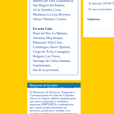
Habana del Este
,
Guanabacoa
,
Se deposita 250.00 CU
San Miguel del Padrón
,
El auto es mecánico.
10 de Octubre
,
Cerro
,
Marianao
,
La Lisa
,
Boyeros
,
Arroyo Naranjo
,
Cotorro
,
Opiniones:
En toda Cuba
Pinar del Río
,
La Habana
,
Artemisa
,
Mayabeque
,
Matanzas
,
Villa Clara
,
Cienfuegos
,
Sancti Spíritus
,
Ciego de Ávila
,
Camagüey
,
Holguín
,
Las Tunas
,
Santiago de Cuba
,
Gramma
,
Guantánamo
,
Isla de la juventud
,
Directorio de Servicios
El Directorio de Servicios, Empresas y
Cuentapropistas de Cuba de Cubisima
ofrece un espacio digital completo para
que micro, pequeñas y medianas
empresas (MIPYMES) y trabajadores
por cuenta propia presenten sus
servicios, productos y tiendas. Los
usuarios pueden buscar proveedores por