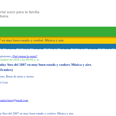
rtal suizo para la familia
ubana
 en muy buen estado y confort. Música y aire.
opiniones
¿Qué piensa la gente?
viembre de 2018 a las 09:09 a. m.
day Atos del 2007 en muy buen estado y confort. Música y aire.
Octubre)
tos, Renta de autos y motos
 ó Luis
osairis.baro@gmail.com
y Atos del 2007 en muy buen estado y confort. Música y aire.