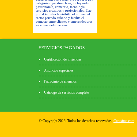
categoría o palabra clave, incluyendo
gastronomía, comercio, tecnología,
servicios creativos y profesionales. Este
portal impulsa la visibilidad online del
sector privado cubano y facilita el
contacto entre clientes y emprendedores
en el mercado nacional.
SERVICIOS PAGADOS
Certificación de viviendas
Anuncios especiales
Patrocinio de anuncios
Catálogo de servicios completo
© Copyright 2026. Todos los derechos reservados.
Cubisima.com