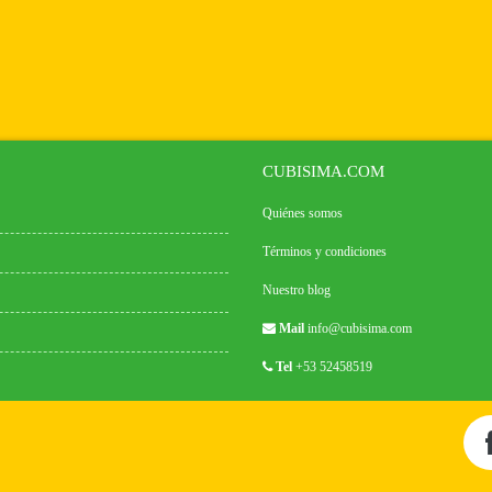
CUBISIMA.COM
Quiénes somos
Términos y condiciones
Nuestro blog
Mail
info@cubisima.com
Tel
+53 52458519