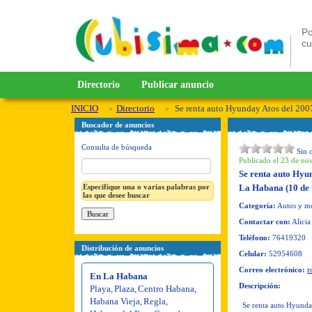
Po
c
Directorio
Publicar anuncio
INICIO
Directorio
Se renta auto Hyunday Atos del 2007
Buscador de anuncios
Consulta de búsqueda
Sin 
Publicado el 23 de no
Se renta auto Hyun
Especifique una o varias palabras por
La Habana (10 de 
las que desee buscar
Categoría:
Autos y mo
Contactar con:
Alicia
Teléfono:
76419320
Distribución de anuncios
Celular:
52954608
Correo electrónico:
r
En La Habana
Descripción:
Playa
,
Plaza
,
Centro Habana
,
Habana Vieja
,
Regla
,
Se renta auto Hyunda