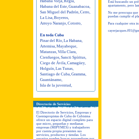
Habana Vieja
,
Regla
,
Está buscando un prés
apartamento, pero la
Habana del Este
,
Guanabacoa
,
San Miguel del Padrón
,
Cerro
,
No me preocupa que s
puedan cumplir el pla
La Lisa
,
Boyeros
,
Arroyo Naranjo
,
Cotorro
,
Para cualquier otra i
cayerjacques.f01@g
En toda Cuba
Pinar del Río
,
La Habana
,
Artemisa
,
Mayabeque
,
Matanzas
,
Villa Clara
,
Cienfuegos
,
Sancti Spíritus
,
Ciego de Ávila
,
Camagüey
,
Holguín
,
Las Tunas
,
Santiago de Cuba
,
Gramma
,
Guantánamo
,
Isla de la juventud
,
Directorio de Servicios
El Directorio de Servicios, Empresas y
Cuentapropistas de Cuba de Cubisima
ofrece un espacio digital completo para
que micro, pequeñas y medianas
empresas (MIPYMES) y trabajadores
por cuenta propia presenten sus
servicios, productos y tiendas. Los
usuarios pueden buscar proveedores por