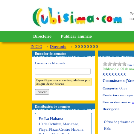
Po
c
Directorio
Publicar anuncio
INICIO
Directorio
S S S S S S S S
Buscador de anuncios
Consulta de búsqueda
Sin 
Publicado el 06 de no
S S S S S S S S
Especifique una o varias palabras por
Guantánamo (Yate
las que desee buscar
Categoría:
Otros
Contactar con:
cayer 
Correo electrónico:
c
Distribución de anuncios
Descripción:
En La Habana
Oferta de préstamo ent
10 de Octubre
,
Marianao
,
Hola.
Playa
,
Plaza
,
Centro Habana
,