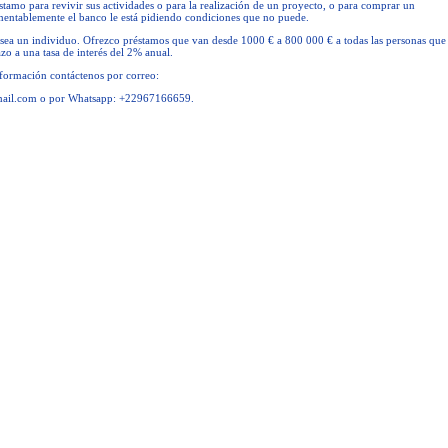
tamo para revivir sus actividades o para la realización de un proyecto, o para comprar un
mentablemente el banco le está pidiendo condiciones que no puede.
ea un individuo. Ofrezco préstamos que van desde 1000 € a 800 000 € a todas las personas que
zo a una tasa de interés del 2% anual.
nformación contáctenos por correo:
mail.com
o por Whatsapp: +22967166659.