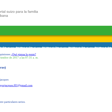
rtal suizo para la familia
ubana
opiniones
¿Qué piensa la gente?
viembre de 2017 a las 07:31 a. m.
ras)
jacques
ayerjacques.f01@gmail.com
re particulares serios.