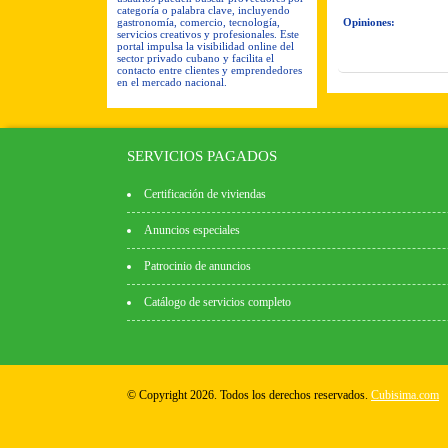
categoría o palabra clave, incluyendo
gastronomía, comercio, tecnología,
Opiniones:
servicios creativos y profesionales. Este
portal impulsa la visibilidad online del
sector privado cubano y facilita el
contacto entre clientes y emprendedores
en el mercado nacional.
SERVICIOS PAGADOS
Certificación de viviendas
Anuncios especiales
Patrocinio de anuncios
Catálogo de servicios completo
© Copyright 2026. Todos los derechos reservados.
Cubisima.com