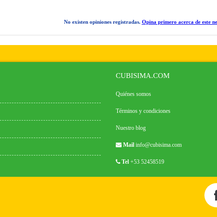
No existen opiniones registradas.
Opina primero acerca de este ne
CUBISIMA.COM
Quiénes somos
Términos y condiciones
Nuestro blog
Mail
info@cubisima.com
Tel
+53 52458519