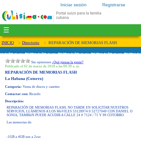
Iniciar sesión
Registrarse
Portal suizo para la familia
cubana
☰
INICIO
Directorio
REPARACIÓN DE MEMORIAS FLASH
Sin opiniones
¿Qué piensa la gente?
Publicado el 02 de marzo de 2018 a las 09:39 a. m.
REPARACIÓN DE MEMORIAS FLASH
La Habana (Cotorro)
Categoría:
Venta de discos y casettes
Contactar con:
Ricardo
Descripción:
REPARACIÓN DE MEMORIAS FLASH, NO TARDE EN SOLICITAR NUESTROS
SERVICIOS, LLÁMENOS A LOS MóVILES 53128974 0 52727049 CON DANIEL O
SONIA, TAMBIéN PUEDE ACUDIR A CALLE 24 # 7124 / 71 Y 99 COTORRO.
Las memorias de:
-1GB a 4GB son a 2cuc