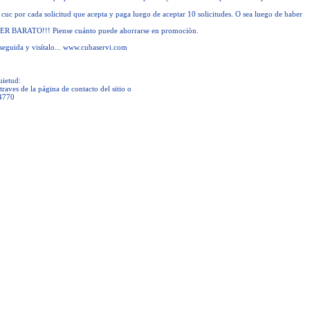
cuc por cada solicitud que acepta y paga luego de aceptar 10 solicitudes. O sea luego de haber
R BARATO!!! Piense cuánto puede ahorrarse en promociòn.
seguida y visítalo... www.cubaservi.com
uietud:
raves de la página de contacto del sitio o
84770