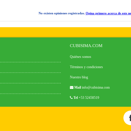
No existen opiniones registradas.
Opina primero acerca de este ne
CUBISIMA.COM
Quiénes somos
Términos y condiciones
Nuestro blog
Mail
info@cubisima.com
Tel
+53 52458519