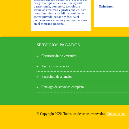
categoría o palabra clave, incluyendo
gastronomía, comercio, tecnología,
Opiniones:
servicios creativos y profesionales. Este
portal impulsa la visibilidad online del
sector privado cubano y facilita el
contacto entre clientes y emprendedores
en el mercado nacional.
SERVICIOS PAGADOS
Certificación de viviendas
Anuncios especiales
Patrocinio de anuncios
Catálogo de servicios completo
© Copyright 2026. Todos los derechos reservados.
Cubisima.com