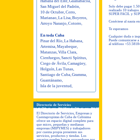
Habana del Este
,
Guanabacoa
,
San Miguel del Padrón
,
Solo debe pagar 1.50 
realizado 10 trabajos.
10 de Octubre
,
Cerro
,
SUPER FACIL y SUPE
Marianao
,
La Lisa
,
Boyeros
,
Conéctese al nauta en
Arroyo Naranjo
,
Cotorro
,
Te esperamos
En toda Cuba
Cualquier duda o inq
Puede comunicarse a t
Pinar del Río
,
La Habana
,
al teléfono +53.581
Artemisa
,
Mayabeque
,
Matanzas
,
Villa Clara
,
Cienfuegos
,
Sancti Spíritus
,
Ciego de Ávila
,
Camagüey
,
Holguín
,
Las Tunas
,
Santiago de Cuba
,
Gramma
,
Guantánamo
,
Isla de la juventud
,
Directorio de Servicios
El Directorio de Servicios, Empresas y
Cuentapropistas de Cuba de Cubisima
ofrece un espacio digital completo para
que micro, pequeñas y medianas
empresas (MIPYMES) y trabajadores
por cuenta propia presenten sus
servicios, productos y tiendas. Los
usuarios pueden buscar proveedores por