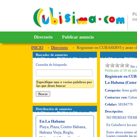
Po
c
Directorio
Publicar anuncio
INICIO
Directorio
Regístrate en CUBASERVI y atrae c
Buscador de anuncios
Consulta de búsqueda
Sin 
Publicado el 19 de jul
Regístrate en CU
Especifique una o varias palabras por
La Habana (Cotor
las que desee buscar
Categoría:
Artes gráfi
Contactar con:
Cubas
Celular:
58184770
Distribución de anuncios
Descripción:
NO PIERDAS TIEM
En La Habana
En CubaServi los encu
Playa
,
Plaza
,
Centro Habana
,
Habana Vieja
,
Regla
,
Entre ahroa mismo al
Luego consulte las sol