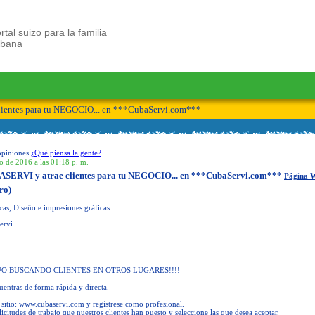
rtal suizo para la familia
ubana
lientes para tu NEGOCIO... en ***CubaServi.com***
opiniones
¿Qué piensa la gente?
io de 2016 a las 01:18 p. m.
BASERVI y atrae clientes para tu NEGOCIO... en ***CubaServi.com***
Página 
ro)
cas, Diseño e impresiones gráficas
ervi
PO BUSCANDO CLIENTES EN OTROS LUGARES!!!!
entras de forma rápida y directa.
 sitio: www.cubaservi.com y regístrese como profesional.
icitudes de trabajo que nuestros clientes han puesto y seleccione las que desea aceptar.