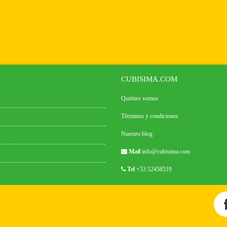
CUBISIMA.COM
Quiénes somos
Términos y condiciones
Nuestro blog
Mail
info@cubisima.com
Tel
+53 52458519