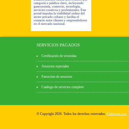
categoría o palabra clave, incluyendo
gastronomía, comercio, tecnología,
servicios creativos y profesionales. Este
portal impulsa la visibilidad online del
sector privado cubano y facilita el
contacto entre clientes y emprendedores
en el mercado nacional.
SERVICIOS PAGADOS
Certificación de viviendas
Anuncios especiales
Patrocinio de anuncios
Catálogo de servicios completo
© Copyright 2026. Todos los derechos reservados.
Cubisima.com