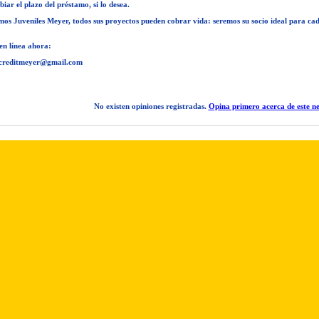
ar el plazo del préstamo, si lo desea.
mos Juveniles Meyer, todos sus proyectos pueden cobrar vida: seremos su socio ideal para ca
 en línea ahora:
creditmeyer@gmail.com
No existen opiniones registradas.
Opina primero acerca de este ne