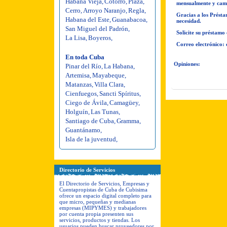
Habana Vieja
,
Cotorro
,
Plaza
,
mensualmente y cambi
Cerro
,
Arroyo Naranjo
,
Regla
,
Gracias a los Présta
Habana del Este
,
Guanabacoa
,
necesidad.
San Miguel del Padrón
,
Solicite su préstamo
La Lisa
,
Boyeros
,
Correo electrónico:
En toda Cuba
Opiniones:
Pinar del Río
,
La Habana
,
Artemisa
,
Mayabeque
,
Matanzas
,
Villa Clara
,
Cienfuegos
,
Sancti Spíritus
,
Ciego de Ávila
,
Camagüey
,
Holguín
,
Las Tunas
,
Santiago de Cuba
,
Gramma
,
Guantánamo
,
Isla de la juventud
,
Directorio de Servicios
El Directorio de Servicios, Empresas y
Cuentapropistas de Cuba de Cubisima
ofrece un espacio digital completo para
que micro, pequeñas y medianas
empresas (MIPYMES) y trabajadores
por cuenta propia presenten sus
servicios, productos y tiendas. Los
usuarios pueden buscar proveedores por