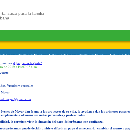
rtal suizo para la familia
ubana
opiniones
¿Qué piensa la gente?
ro de 2019 a las 07:07 a. m.
venes
os, Viandas y vegetales
t Meyer
reditmeyer@gmail.com
óvenes de Meyer dan forma a los proyectos de su vida, lo ayudan a dar los primeros pasos en
simplemente a alcanzar sus metas personales y profesionales.
bilidad, le permiten vivir la duración del pago del préstamo con confianza.
stros préstamos, puede decidir omitir o diferir un pago si es necesario, cambiar el monto a pa