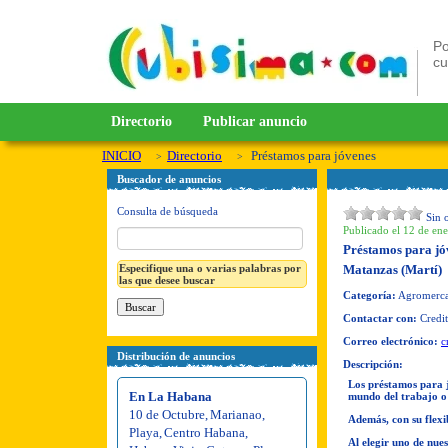
Po
c
Directorio
Publicar anuncio
INICIO
Directorio
Préstamos para jóvenes
Buscador de anuncios
Consulta de búsqueda
Sin 
Publicado el 12 de ene
Préstamos para jó
Especifique una o varias palabras por
Matanzas (Martí)
las que desee buscar
Categoría:
Agromercad
Contactar con:
Credi
Correo electrónico:
c
Distribución de anuncios
Descripción:
Los préstamos para j
En La Habana
mundo del trabajo o 
10 de Octubre
,
Marianao
,
Además, con su flexi
Playa
,
Centro Habana
,
Al elegir uno de nue