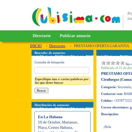
Po
c
Directorio
Publicar anuncio
INICIO
Directorio
PRESTAMO OFERTA GARANTIA
Buscador de anuncios
Consulta de búsqueda
Sin 
Publicado el 15 de dic
PRESTAMO OFE
Especifique una o varias palabras por
Cienfuegos (Cuma
las que desee buscar
Categoría:
Secretaría,
Contactar con:
MAR
Celular:
+337877222
Distribución de anuncios
Correo electrónico:
m
Descripción:
En La Habana
10 de Octubre
,
Marianao
,
¡Hola
Playa
,
Centro Habana
,