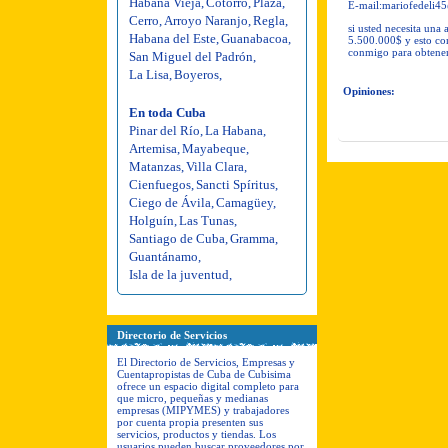
Habana Vieja
,
Cotorro
,
Plaza
,
E-mail:
mariofedeli4
Cerro
,
Arroyo Naranjo
,
Regla
,
si usted necesita un
Habana del Este
,
Guanabacoa
,
5.500.000$ y esto con
conmigo para obtene
San Miguel del Padrón
,
La Lisa
,
Boyeros
,
Opiniones:
En toda Cuba
Pinar del Río
,
La Habana
,
Artemisa
,
Mayabeque
,
Matanzas
,
Villa Clara
,
Cienfuegos
,
Sancti Spíritus
,
Ciego de Ávila
,
Camagüey
,
Holguín
,
Las Tunas
,
Santiago de Cuba
,
Gramma
,
Guantánamo
,
Isla de la juventud
,
Directorio de Servicios
El Directorio de Servicios, Empresas y
Cuentapropistas de Cuba de Cubisima
ofrece un espacio digital completo para
que micro, pequeñas y medianas
empresas (MIPYMES) y trabajadores
por cuenta propia presenten sus
servicios, productos y tiendas. Los
usuarios pueden buscar proveedores por