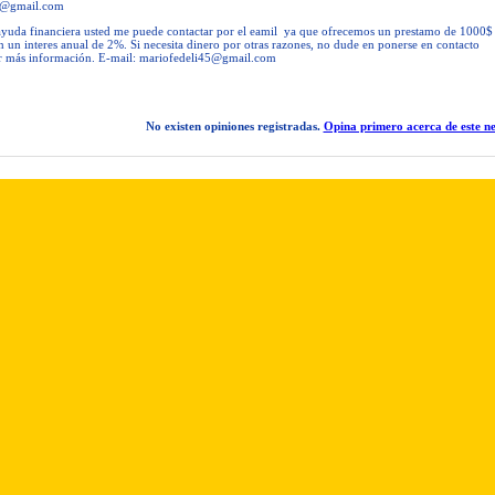
5@gmail.com
a ayuda financiera usted me puede contactar por el eamil ya que ofrecemos un prestamo de 1000$
 un interes anual de 2%. Si necesita dinero por otras razones, no dude en ponerse en contacto
r más información. E-mail:
mariofedeli45@gmail.com
No existen opiniones registradas.
Opina primero acerca de este ne