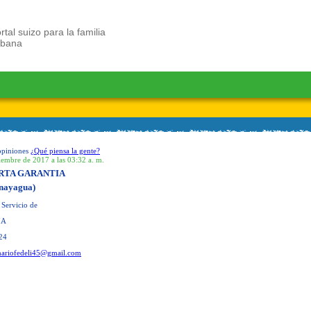
rtal suizo para la familia
ubana
opiniones
¿Qué piensa la gente?
iembre de 2017 a las 03:32 a. m.
RTA GARANTIA
nayagua)
 Servicio de
IA
24
ariofedeli45@gmail.com