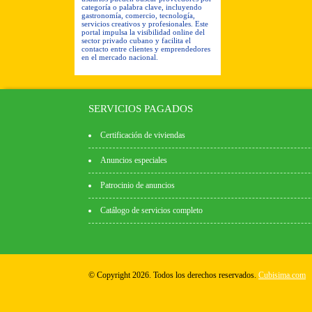
categoría o palabra clave, incluyendo
gastronomía, comercio, tecnología,
servicios creativos y profesionales. Este
portal impulsa la visibilidad online del
sector privado cubano y facilita el
contacto entre clientes y emprendedores
en el mercado nacional.
SERVICIOS PAGADOS
Certificación de viviendas
Anuncios especiales
Patrocinio de anuncios
Catálogo de servicios completo
© Copyright 2026. Todos los derechos reservados.
Cubisima.com