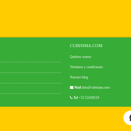
CUBISIMA.COM
Quiénes somos
Términos y condiciones
Nuestro blog
Mail
info@cubisima.com
Tel
+53 52458519