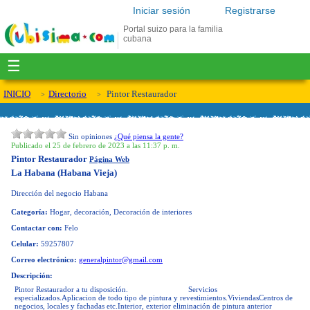
Iniciar sesión
Registrarse
Portal suizo para la familia
cubana
☰
INICIO
Directorio
Pintor Restaurador
Sin opiniones
¿Qué piensa la gente?
Publicado el 25 de febrero de 2023 a las 11:37 p. m.
Pintor Restaurador
Página Web
La Habana (Habana Vieja)
Dirección del negocio
Habana
Categoría:
Hogar, decoración, Decoración de interiores
Contactar con:
Felo
Celular:
59257807
Correo electrónico:
generalpintor@gmail.com
Descripción:
Pintor Restaurador a tu disposición. Servicios
especializados.Aplicacion de todo tipo de pintura y revestimientos.ViviendasCentros de
negocios, locales y fachadas etc.Interior, exterior eliminación de pintura anterior