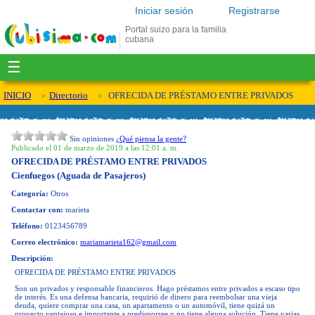
Iniciar sesión
Registrarse
Portal suizo para la familia
cubana
☰
INICIO
Directorio
OFRECIDA DE PRÉSTAMO ENTRE PRIVADOS
Sin opiniones
¿Qué piensa la gente?
Publicado el 01 de marzo de 2019 a las 12:01 a. m.
OFRECIDA DE PRÉSTAMO ENTRE PRIVADOS
Cienfuegos (Aguada de Pasajeros)
Categoría:
Otros
Contactar con:
marieta
Teléfono:
0123456789
Correo electrónico:
mariamarieta162@gmail.com
Descripción:
OFRECIDA DE PRÉSTAMO ENTRE PRIVADOS
Son un privados y responsable financieros. Hago préstamos entre privados a escaso tipo
de interés. Es una defensa bancaria, requirió de dinero para reembolsar una vieja
deuda, quiere comprar una casa, un apartamento o un automóvil, tiene quizá un
proyecto ventajoso e importante a predisporree y no tiene alguna solución. Tiene varias