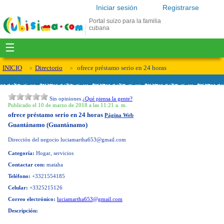
Iniciar sesión
Registrarse
Portal suizo para la familia
cubana
☰
INICIO
Directorio
ofrece préstamo serio en 24 horas
Sin opiniones
¿Qué piensa la gente?
Publicado el 10 de marzo de 2018 a las 11:21 a. m.
ofrece préstamo serio en 24 horas
Página Web
Guantánamo (Guantánamo)
Dirección del negocio
luciamartha653@gmail.com
Categoría:
Hogar, servicios
Contactar con:
mataha
Teléfono:
+3321554185
Celular:
+3325215126
Correo electrónico:
luciamartha653@gmail.com
Descripción: