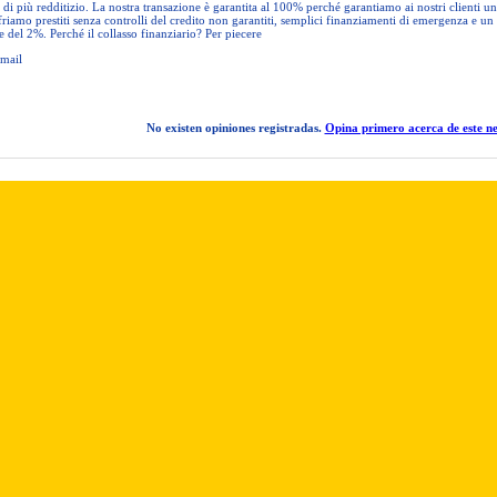
 di più redditizio. La nostra transazione è garantita al 100% perché garantiamo ai nostri clienti un
riamo prestiti senza controlli del credito non garantiti, semplici finanziamenti di emergenza e un
se del 2%. Perché il collasso finanziario? Per piecere
email
No existen opiniones registradas.
Opina primero acerca de este ne