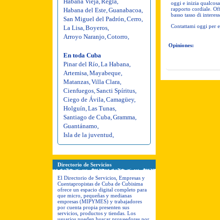
Habana Vieja
,
Regla
,
oggi e inizia qualcosa
rapporto cordiale. Off
Habana del Este
,
Guanabacoa
,
basso tasso di interes
San Miguel del Padrón
,
Cerro
,
Contattami oggi per 
La Lisa
,
Boyeros
,
Arroyo Naranjo
,
Cotorro
,
Opiniones:
En toda Cuba
Pinar del Río
,
La Habana
,
Artemisa
,
Mayabeque
,
Matanzas
,
Villa Clara
,
Cienfuegos
,
Sancti Spíritus
,
Ciego de Ávila
,
Camagüey
,
Holguín
,
Las Tunas
,
Santiago de Cuba
,
Gramma
,
Guantánamo
,
Isla de la juventud
,
Directorio de Servicios
El Directorio de Servicios, Empresas y
Cuentapropistas de Cuba de Cubisima
ofrece un espacio digital completo para
que micro, pequeñas y medianas
empresas (MIPYMES) y trabajadores
por cuenta propia presenten sus
servicios, productos y tiendas. Los
usuarios pueden buscar proveedores por