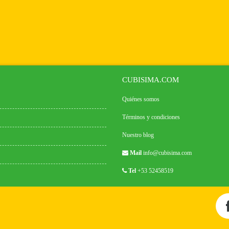
CUBISIMA.COM
Quiénes somos
Términos y condiciones
Nuestro blog
Mail
info@cubisima.com
Tel
+53 52458519