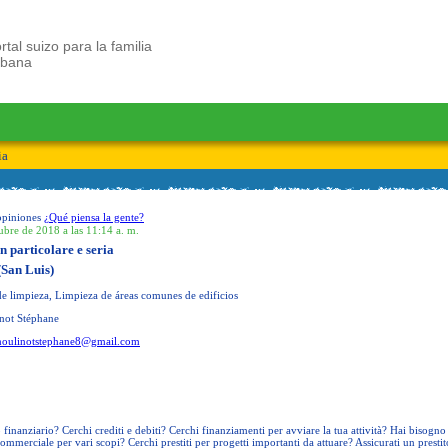
rtal suizo para la familia
ubana
ia
opiniones
¿Qué piensa la gente?
ubre de 2018 a las 11:14 a. m.
in particolare e seria
(San Luis)
de limpieza, Limpieza de áreas comunes de edificios
not Stéphane
oulinotstephane8@gmail.com
inanziario? Cerchi crediti e debiti? Cerchi finanziamenti per avviare la tua attività? Hai bisogno
ommerciale per vari scopi? Cerchi prestiti per progetti importanti da attuare? Assicurati un prestit