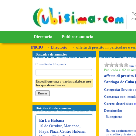
Po
c
Directorio
Publicar anuncio
INICIO
Directorio
offerta di prestito in particolare e ser
Buscador de anuncios
Consulta de búsqueda
Sin 
Publicado el 02 de oct
offerta di prestito 
Especifique una o varias palabras por
Santiago de Cuba 
las que desee buscar
Categoría:
Servicios 
Contactar con:
mouli
Correo electrónico:
m
Distribución de anuncios
Descripción:
Buongiorno
En La Habana
10 de Octubre
,
Marianao
,
Hai un aggiustamento f
Playa
,
Plaza
,
Centro Habana
,
un credito privato o c