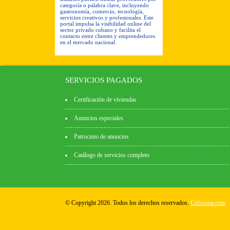
categoría o palabra clave, incluyendo
gastronomía, comercio, tecnología,
servicios creativos y profesionales. Este
portal impulsa la visibilidad online del
sector privado cubano y facilita el
contacto entre clientes y emprendedores
en el mercado nacional.
SERVICIOS PAGADOS
Certificación de viviendas
Anuncios especiales
Patrocinio de anuncios
Catálogo de servicios completo
© Copyright 2026. Todos los derechos reservados.
Cubisima.com