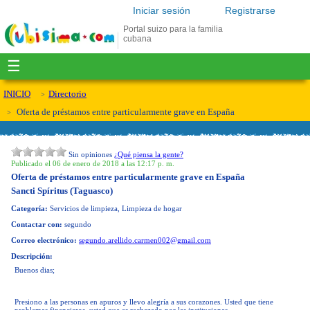
Iniciar sesión
Registrarse
Portal suizo para la familia
cubana
☰
INICIO
Directorio
Oferta de préstamos entre particularmente grave en España
Sin opiniones
¿Qué piensa la gente?
Publicado el 06 de enero de 2018 a las 12:17 p. m.
Oferta de préstamos entre particularmente grave en España
Sancti Spíritus (Taguasco)
Categoría:
Servicios de limpieza, Limpieza de hogar
Contactar con:
segundo
Correo electrónico:
segundo.arellido.carmen002@gmail.com
Descripción:
Buenos dias;
Presiono a las personas en apuros y llevo alegría a sus corazones. Usted que tiene