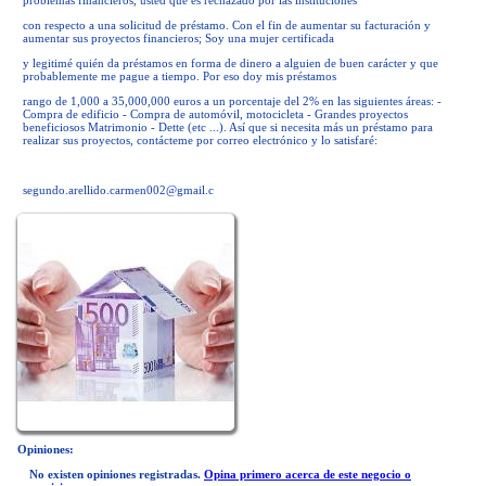
problemas financieros, usted que es rechazado por las instituciones
con respecto a una solicitud de préstamo. Con el fin de aumentar su facturación y
aumentar sus proyectos financieros; Soy una mujer certificada
y legitimé quién da préstamos en forma de dinero a alguien de buen carácter y que
probablemente me pague a tiempo. Por eso doy mis préstamos
rango de 1,000 a 35,000,000 euros a un porcentaje del 2% en las siguientes áreas: -
Compra de edificio - Compra de automóvil, motocicleta - Grandes proyectos
beneficiosos Matrimonio - Dette (etc ...). Así que si necesita más un préstamo para
realizar sus proyectos, contácteme por correo electrónico y lo satisfaré:
segundo.arellido.carmen002@gmail.c
Opiniones:
No existen opiniones registradas.
Opina primero acerca de este negocio o