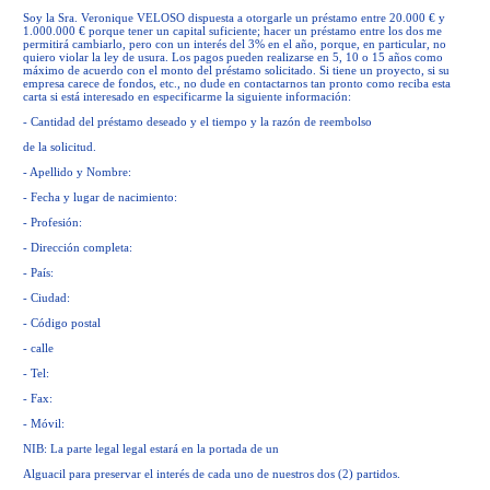
Soy la Sra. Veronique VELOSO dispuesta a otorgarle un préstamo entre 20.000 € y
1.000.000 € porque tener un capital suficiente; hacer un préstamo entre los dos me
permitirá cambiarlo, pero con un interés del 3% en el año, porque, en particular, no
quiero violar la ley de usura. Los pagos pueden realizarse en 5, 10 o 15 años como
máximo de acuerdo con el monto del préstamo solicitado. Si tiene un proyecto, si su
empresa carece de fondos, etc., no dude en contactarnos tan pronto como reciba esta
carta si está interesado en especificarme la siguiente información:
- Cantidad del préstamo deseado y el tiempo y la razón de reembolso
de la solicitud.
- Apellido y Nombre:
- Fecha y lugar de nacimiento:
- Profesión:
- Dirección completa:
- País:
- Ciudad:
- Código postal
- calle
- Tel:
- Fax:
- Móvil:
NIB: La parte legal legal estará en la portada de un
Alguacil para preservar el interés de cada uno de nuestros dos (2) partidos.