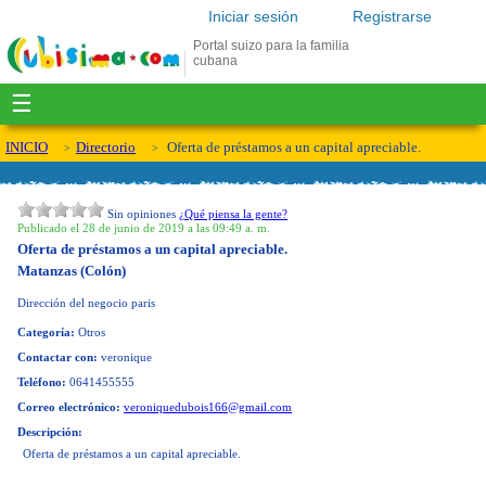
Iniciar sesión
Registrarse
Portal suizo para la familia
cubana
☰
INICIO
Directorio
Oferta de préstamos a un capital apreciable.
Sin opiniones
¿Qué piensa la gente?
Publicado el 28 de junio de 2019 a las 09:49 a. m.
Oferta de préstamos a un capital apreciable.
Matanzas (Colón)
Dirección del negocio
paris
Categoría:
Otros
Contactar con:
veronique
Teléfono:
0641455555
Correo electrónico:
veroniquedubois166@gmail.com
Descripción:
Oferta de préstamos a un capital apreciable.