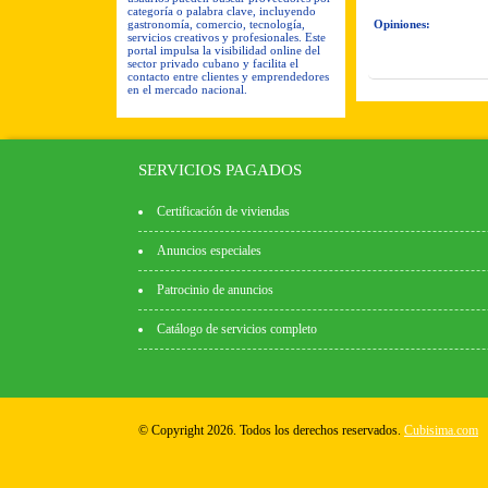
categoría o palabra clave, incluyendo
gastronomía, comercio, tecnología,
Opiniones:
servicios creativos y profesionales. Este
portal impulsa la visibilidad online del
sector privado cubano y facilita el
contacto entre clientes y emprendedores
en el mercado nacional.
SERVICIOS PAGADOS
Certificación de viviendas
Anuncios especiales
Patrocinio de anuncios
Catálogo de servicios completo
© Copyright 2026. Todos los derechos reservados.
Cubisima.com