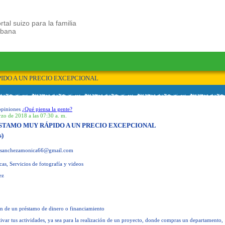
rtal suizo para la familia
ubana
IDO A UN PRECIO EXCEPCIONAL
opiniones
¿Qué piensa la gente?
zo de 2018 a las 07:30 a. m.
STAMO MUY RÁPIDO A UN PRECIO EXCEPCIONAL
s)
sanchezamonica66@gmail.com
cas, Servicios de fotografía y videos
ez
ión de un préstamo de dinero o financiamiento
tivar tus actividades, ya sea para la realización de un proyecto, donde compras un departamento,