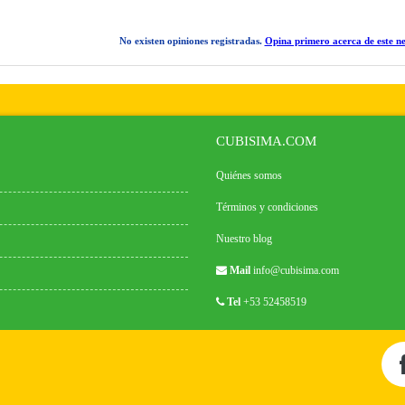
No existen opiniones registradas.
Opina primero acerca de este ne
CUBISIMA.COM
Quiénes somos
Términos y condiciones
Nuestro blog
Mail
info@cubisima.com
Tel
+53 52458519