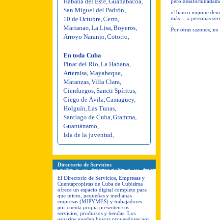
Habana del Este
,
Guanabacoa
,
pero desafortunadam
San Miguel del Padrón
,
el banco impone dema
10 de Octubre
,
Cerro
,
más ... a personas ser
Marianao
,
La Lisa
,
Boyeros
,
Por otras razones, n
Arroyo Naranjo
,
Cotorro
,
En toda Cuba
Pinar del Río
,
La Habana
,
Artemisa
,
Mayabeque
,
Matanzas
,
Villa Clara
,
Cienfuegos
,
Sancti Spíritus
,
Ciego de Ávila
,
Camagüey
,
Holguín
,
Las Tunas
,
Santiago de Cuba
,
Gramma
,
Guantánamo
,
Isla de la juventud
,
Directorio de Servicios
El Directorio de Servicios, Empresas y
Cuentapropistas de Cuba de Cubisima
ofrece un espacio digital completo para
que micro, pequeñas y medianas
empresas (MIPYMES) y trabajadores
por cuenta propia presenten sus
servicios, productos y tiendas. Los
usuarios pueden buscar proveedores por