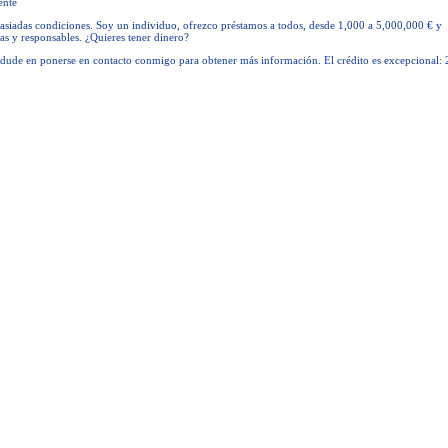
ente
siadas condiciones. Soy un individuo, ofrezco préstamos a todos, desde 1,000 a 5,000,000 € y
ias y responsables. ¿Quieres tener dinero?
o dude en ponerse en contacto conmigo para obtener más información. El crédito es excepcional: