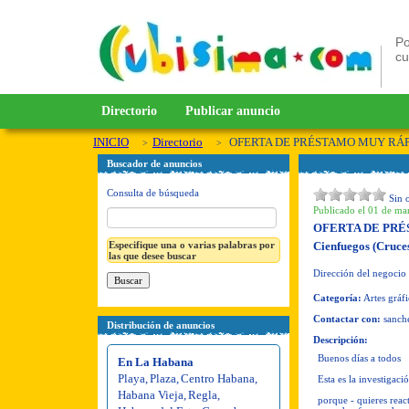
Po
c
Directorio
Publicar anuncio
INICIO
Directorio
OFERTA DE PRÉSTAMO MUY RÁP
Buscador de anuncios
Consulta de búsqueda
Sin 
Publicado el 01 de mar
OFERTA DE PRÉ
Especifique una o varias palabras por
Cienfuegos (Cruce
las que desee buscar
Dirección del negocio
Categoría:
Artes gráfi
Contactar con:
sanch
Distribución de anuncios
Descripción:
Buenos días a todos
En La Habana
Playa
,
Plaza
,
Centro Habana
,
Esta es la investigac
Habana Vieja
,
Regla
,
porque - quieres reac