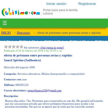
Iniciar sesión
Registrarse
Portal suizo para la familia
cubana
☰
INICIO
Directorio
oferta de préstamo entre personas serias y rápidas
Sin opiniones
¿Qué piensa la gente?
Publicado el 20 de febrero de 2018 a las 10:45 a. m.
oferta de préstamo entre personas serias y rápidas
Sancti Spíritus (Jatibonico)
Dirección del negocio
1000
Categoría:
Servicios educativos, Música (interpretación o composición)
Contactar con:
jose
Teléfono:
666581233
Correo electrónico:
espacefinance256@gmail.com
Descripción:
Buenos días señor / Sra. Permettez para contactarlos en este día. Me gustaría informarles
que soy una persona privada que ofrece préstamos financieros para ayudar a las
personas necesitadas. Sin que no se ignore que la crisis que ha conocido nuestro