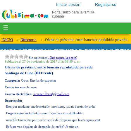
Iniciar sesión
Registrarse
Portal suizo para la familia
cubana
☰
INICIO
Directorio
Oferta de préstamo entre banciare prohibido privado
Sin opiniones
¿Qué piensa la gente?
Publicado el 27 de noviembre de 2017 a las 09:46 a. m.
Oferta de préstamo entre banciare prohibido privado
Santiago de Cuba (III Frente)
Categoría:
Otros, Envíos de paquetes
Contactar con:
larsene
Correo electrónico:
larseneolivera@gmail.com
Descripción:
Bonjour madame, mademoiselle, monsieur, j'avais besoin de prêts
l'argent entre les individus pour faire face aux difficultés
marchés financiers pour enfin sortir de l'impasse que les banques sont
Refuser vos dossiers de demande de crédit?
Je suis un