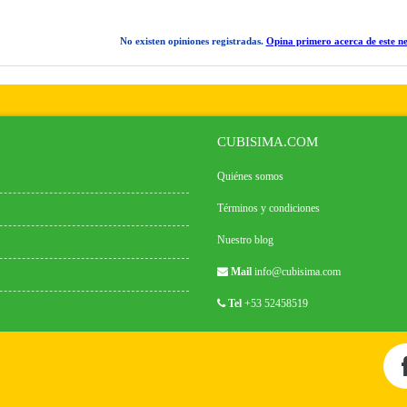
No existen opiniones registradas.
Opina primero acerca de este ne
CUBISIMA.COM
Quiénes somos
Términos y condiciones
Nuestro blog
Mail
info@cubisima.com
Tel
+53 52458519