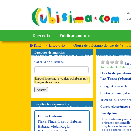
Po
c
Directorio
Publicar anuncio
INICIO
Directorio
Oferta de préstamo dentro de 48 hora
Buscador de anuncios
Consulta de búsqueda
Sin 
Publicado el 03 de ago
Oferta de préstamo
Especifique una o varias palabras por
Las Tunas (Manatí
las que desee buscar
Categoría:
Servicios d
Contactar con:
patric
Teléfono:
071234567
Distribución de anuncios
Correo electrónico:
p
Descripción:
En La Habana
Los préstamos para la
Playa
,
Plaza
,
Centro Habana
,
préstamo son sencillos
Habana Vieja
,
Regla
,
los plazos se basará e
puede ponerse en con