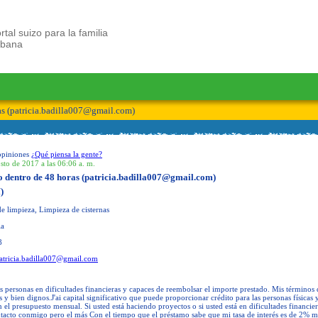
rtal suizo para la familia
ubana
s (
patricia.badilla007@gmail.com
)
opiniones
¿Qué piensa la gente?
sto de 2017 a las 06:06 a. m.
 dentro de 48 horas (
patricia.badilla007@gmail.com
)
)
e limpieza, Limpieza de cisternas
ia
8
atricia.badilla007@gmail.com
s personas en dificultades financieras y capaces de reembolsar el importe prestado. Mis términos 
 y bien dignos.J'ai capital significativo que puede proporcionar crédito para las personas físicas 
n el presupuesto mensual. Si usted está haciendo proyectos o si usted está en dificultades financier
tacto conmigo pero el más Con el tiempo que el préstamo sabe que mi tasa de interés es de 2% m