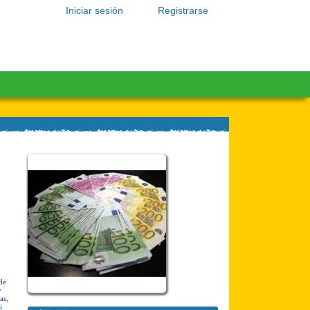
Iniciar sesión
Registrarse
de
y
as,
i