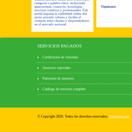
categoría o palabra clave, incluyendo
gastronomía, comercio, tecnología,
Opiniones:
servicios creativos y profesionales. Este
portal impulsa la visibilidad online del
sector privado cubano y facilita el
contacto entre clientes y emprendedores
en el mercado nacional.
SERVICIOS PAGADOS
Certificación de viviendas
Anuncios especiales
Patrocinio de anuncios
Catálogo de servicios completo
© Copyright 2026. Todos los derechos reservados.
Cubisima.com