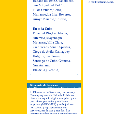
Habana del Este
,
Guanabacoa
,
e-mail:
patricia.badi
San Miguel del Padrón
,
10 de Octubre
,
Cerro
,
Marianao
,
La Lisa
,
Boyeros
,
Arroyo Naranjo
,
Cotorro
,
En toda Cuba
Pinar del Río
,
La Habana
,
Artemisa
,
Mayabeque
,
Matanzas
,
Villa Clara
,
Cienfuegos
,
Sancti Spíritus
,
Ciego de Ávila
,
Camagüey
,
Holguín
,
Las Tunas
,
Santiago de Cuba
,
Gramma
,
Guantánamo
,
Isla de la juventud
,
Directorio de Servicios
El Directorio de Servicios, Empresas y
Cuentapropistas de Cuba de Cubisima
ofrece un espacio digital completo para
que micro, pequeñas y medianas
empresas (MIPYMES) y trabajadores
por cuenta propia presenten sus
servicios, productos y tiendas. Los
usuarios pueden buscar proveedores por