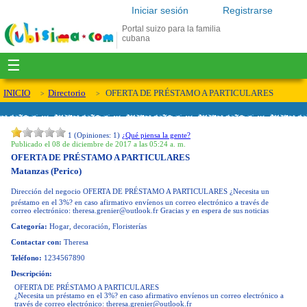
Iniciar sesión
Registrarse
Portal suizo para la familia
cubana
☰
INICIO
Directorio
OFERTA DE PRÉSTAMO A PARTICULARES
1
(Opiniones:
1
)
¿Qué piensa la gente?
Publicado el 08 de diciembre de 2017 a las 05:24 a. m.
OFERTA DE PRÉSTAMO A PARTICULARES
Matanzas (Perico)
Dirección del negocio
OFERTA DE PRÉSTAMO A PARTICULARES ¿Necesita un
préstamo en el 3%? en caso afirmativo envíenos un correo electrónico a través de
correo electrónico:
theresa.grenier@outlook.fr
Gracias y en espera de sus noticias
Categoría:
Hogar, decoración, Floristerías
Contactar con:
Theresa
Teléfono:
1234567890
Descripción:
OFERTA DE PRÉSTAMO A PARTICULARES
¿Necesita un préstamo en el 3%? en caso afirmativo envíenos un correo electrónico a
través de correo electrónico:
theresa.grenier@outlook.fr