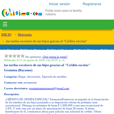
Iniciar sesión
Registrarse
Portal suizo para la familia
cubana
☰
INICIO
Directorio
las tarifas escolares de sus hijos gracias al "Crédito escolar"
Sin opiniones
¿Qué piensa la gente?
Publicado el 21 de agosto de 2018 a las 04:07 p. m.
las tarifas escolares de sus hijos gracias al "Crédito escolar"
Gramma (Bayamo)
Categoría:
Hogar, decoración, Tapicería de muebles
Contactar con:
prestamista
Correo electrónico:
prestamistaemmanuel@gmail.com
Descripción:
¡CRÉDITO DE OFERTA ESPECIAL! EmanuemPrestavous acompaña en la financiación
de los estudios de sus hijos poniendo a su disposición ofertas de préstamo muy
execptionnel. Obtenga un préstamo de hasta $ 1,000,000 a una tasa excepcional de
3.8%. Y todo esto por un plazo de amortización de hasta 36 meses. Si desea
beneficiarse de él, contáctenos ahora para solicitar una solicitud de crédito. Oferta