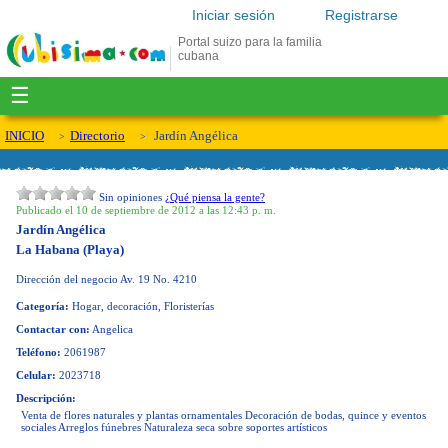
Iniciar sesión
Registrarse
Portal suizo para la familia
cubana
☰
INICIO
Directorio
Jardín Angélica
Sin opiniones
¿Qué piensa la gente?
Publicado el 10 de septiembre de 2012 a las 12:43 p. m.
Jardín Angélica
La Habana (Playa)
Dirección del negocio
Av. 19 No. 4210
Categoría:
Hogar, decoración, Floristerías
Contactar con:
Angelica
Teléfono:
2061987
Celular:
2023718
Descripción:
Venta de flores naturales y plantas ornamentales Decoración de bodas, quince y eventos
sociales Arreglos fúnebres Naturaleza seca sobre soportes artísticos