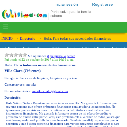
Iniciar sesión
Registrarse
Portal suizo para la familia
cubana
☰
INICIO
Directorio
Hola. Para todas sus necesidades financieras
Sin opiniones
¿Qué piensa la gente?
Publicado el 22 de octubre de 2017 a las 10:06 a. m.
Hola. Para todas sus necesidades financieras
Villa Clara (Cifuentes)
Categoría:
Servicios de limpieza, Limpieza de piscinas
Contactar con:
moviko
Correo electrónico:
moviko.chalio@gmail.com
Descripción:
Hola Señor / Señora Permítanme contactarlo en este Día. Me gustaría informarle que
soy una persona que ofrece préstamos financieros para ayudar a los necesitados. No
ignoramos que la crisis en nuestro continente ha debilitado a nuestros bancos e
instituciones financieras. Me gustaría informarle acerca de mi oferta de crédito o
préstamo de dinero entre particulares, este préstamo está al alcance de todos, ya sea que
esté desempleado, esté prohibido o sea bancario. También me dirijo a personas que lo
necesitan y que buscan asistencia financiera para ver sus proyectos completados o para